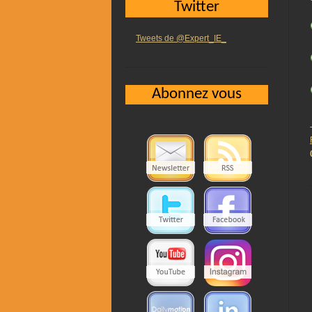
Twitter
Tweets de @Expert_IE_
Abonnez vous