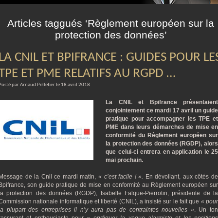
m
Articles taggués ‘Règlement européen sur la
protection des données’
LA CNIL ET BPIFRANCE : GUIDES POUR LE
TPE ET PME RELATIFS AU RGPD …
Posté par Arnaud Pelletier le 18 avril 2018
La CNIL et Bpifrance présentaient
conjointement ce mardi 17 avril un guide
pratique pour accompagner les TPE et
PME dans leurs démarches de mise en
conformité du Règlement européen sur
la protection des données (RGDP), alors
que celui-ci entrera en application le 25
mai prochain.
Message de la Cnil ce mardi matin,
« c’est facile ! ».
En dévoilant, aux côtés de
Bpifrance, son guide pratique de mise en conformité au Règlement européen sur
la protection des données (RGDP), Isabelle Falque-Pierrotin, présidente de la
Commission nationale informatique et liberté (CNIL), a insisté sur le fait que
« pou
la plupart des entreprises il n’y aura pas de contraintes nouvelles »
. Un to