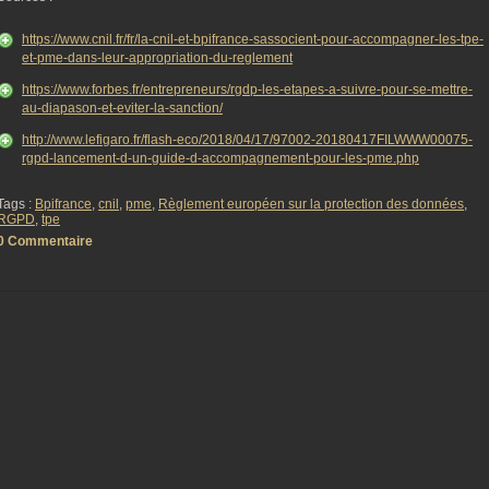
https://www.cnil.fr/fr/la-cnil-et-bpifrance-sassocient-pour-accompagner-les-tpe-
et-pme-dans-leur-appropriation-du-reglement
https://www.forbes.fr/entrepreneurs/rgdp-les-etapes-a-suivre-pour-se-mettre-
au-diapason-et-eviter-la-sanction/
http://www.lefigaro.fr/flash-eco/2018/04/17/97002-20180417FILWWW00075-
rgpd-lancement-d-un-guide-d-accompagnement-pour-les-pme.php
Tags :
Bpifrance
,
cnil
,
pme
,
Règlement européen sur la protection des données
,
RGPD
,
tpe
0 Commentaire