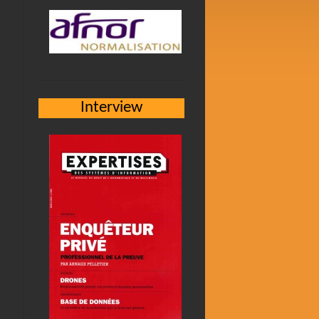
s
i
Interview