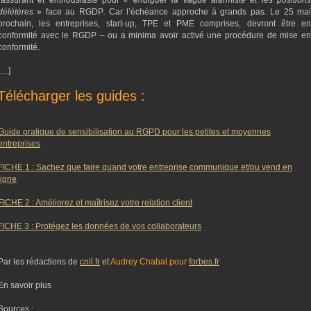
rassurant et enthousiaste pour
« endiguer la vague alarmiste et les position
délétères
» face au RGDP
.
Car l’échéance approche à grands pas. Le 25 ma
prochain, les entreprises, start-up, TPE et PME comprises, devront être en
conformité avec le RGDP – ou a minima avoir activé une procédure de mise en
conformité.
[…]
Télécharger les guides :
Guide pratique de sensibilisation au RGPD pour les petites et moyennes
entreprises
FICHE 1 : Sachez que faire quand votre entreprise communique et/ou vend en
ligne
FICHE 2 : Améliorez et maîtrisez votre relation client
FICHE 3 : Protégez les données de vos collaborateurs
Par les rédactions de
cnil.fr
et
Audrey Chabal pour
forbes.fr
En savoir plus
Sources :