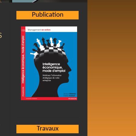
Publication
S
r
Travaux
n