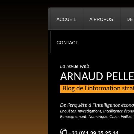
ACCUEIL
À PROPOS
DÉ
CONTACT
La revue web
ARNAUD PELLE
Blog de l'information str
De l’enquête à l’Intelligence éco
Enquêtes, Investigations, Intelligence écon
Renseignement, Numérique, Cyber, Veilles, 
+33 (0)1 39 35 25 14