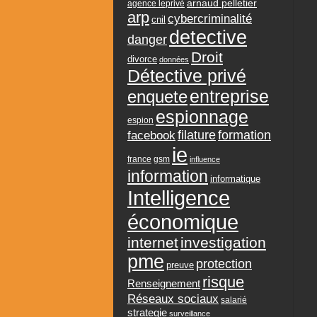
arnaud pelletier
agence leprivé
arp
cybercriminalité
cnil
detective
danger
Droit
divorce
données
Détective privé
entreprise
enquete
espionnage
espion
formation
facebook
filature
ie
france
gsm
influence
information
informatique
Intelligence
économique
internet
investigation
pme
protection
preuve
risque
Renseignement
Réseaux sociaux
salarié
strategie
surveillance