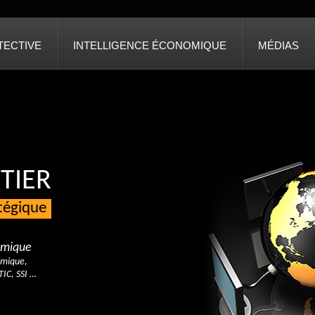
TECTIVE
INTELLIGENCE ÉCONOMIQUE
MÉDIAS
TIER
atégique
nomique
omique,
TIC, SSI …