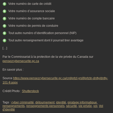
Votre numéro de carte de crédit
Votre numéro d’assurance sociale
Votre numéro de compte bancaire
Votre numéro de permis de conduire
Tout autre numéro d’identification personnel (NIP)
Tout autre renseignement dont il pourrait tirer avantage
[…]
Par le Commissariat à la protection de la vie privée du Canada sur
pensezcybersecurite.gc.ca
En savoir plus :
Source
https://www.pensezcybersecurite.gc.ca/cnt/prtct-yrslf/prtctn-dntty/dntty-
101-fr.aspx
Crédit Photo :
Shutterstock
Tags :
cyber criminalité
,
détournement
,
identité
,
piratage informatique
,
renseignements
,
renseignements personnels
,
sécurité
,
vie privée
,
vol
,
Vol
d'identité