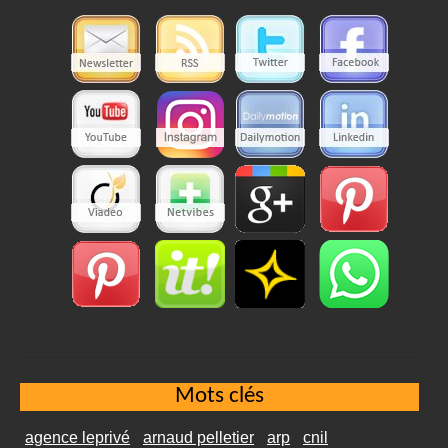
Mots clés
agence leprivé
arnaud pelletier
arp
cnil