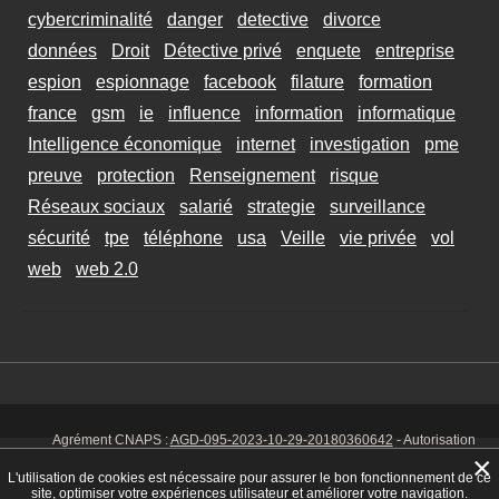
cybercriminalité
danger
detective
divorce
données
Droit
Détective privé
enquete
entreprise
espion
espionnage
facebook
filature
formation
france
gsm
ie
influence
information
informatique
Intelligence économique
internet
investigation
pme
preuve
protection
Renseignement
risque
Réseaux sociaux
salarié
strategie
surveillance
sécurité
tpe
téléphone
usa
Veille
vie privée
vol
web
web 2.0
Agrément CNAPS :
AGD-095-2023-10-29-20180360642
- Autorisation
d’exercer CNAPS :
AUT-095-2113-01-07-20140365170
- SIRET 449 086
×
925 00038 - Code NAF 8030 Z -
Mentions Légales
-
Cookies
Tél. : 06 14
L'utilisation de cookies est nécessaire pour assurer le bon fonctionnement de ce
01 75 32
site, optimiser votre expériences utilisateur et améliorer votre navigation.