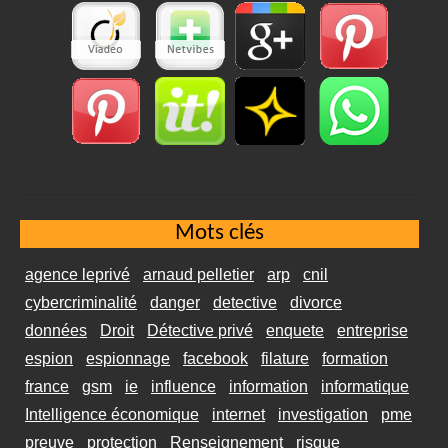
Mots clés
agence leprivé
arnaud pelletier
arp
cnil
cybercriminalité
danger
detective
divorce
données
Droit
Détective privé
enquete
entreprise
espion
espionnage
facebook
filature
formation
france
gsm
ie
influence
information
informatique
Intelligence économique
internet
investigation
pme
preuve
protection
Renseignement
risque