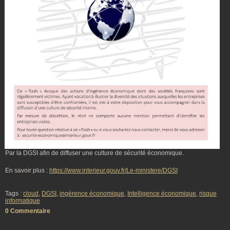
Par la DGSI afin de diffuser une culture de sécurité économique.
En savoir plus :
https://www.interieur.gouv.fr/Le-ministere/DGSI
Tags :
cloud
,
DGSI
,
ingérence économique
,
Intelligence économique
,
risque
informatique
0 Commentaire