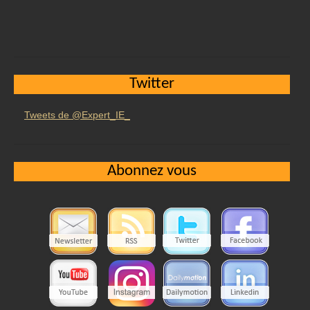
Twitter
Tweets de @Expert_IE_
Abonnez vous