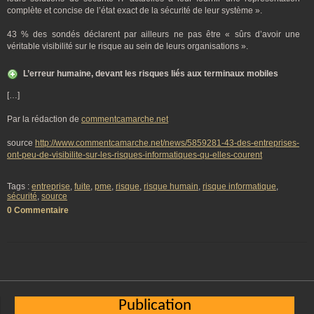
complète et concise de l’état exact de la sécurité de leur système ».
43 % des sondés déclarent par ailleurs ne pas être « sûrs d’avoir une
véritable visibilité sur le risque au sein de leurs organisations ».
L’erreur humaine, devant les risques liés aux terminaux mobiles
[…]
Par la rédaction de
commentcamarche.net
source
http://www.commentcamarche.net/news/5859281-43-des-entreprises-
ont-peu-de-visibilite-sur-les-risques-informatiques-qu-elles-courent
Tags :
entreprise
,
fuite
,
pme
,
risque
,
risque humain
,
risque informatique
,
sécurité
,
source
0 Commentaire
Publication