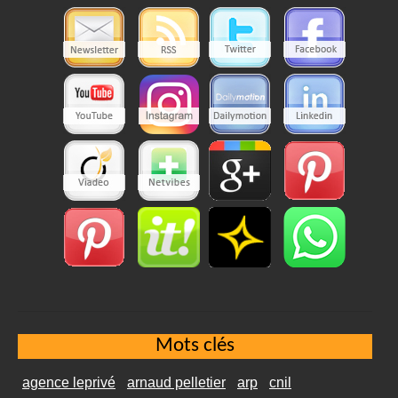
Mots clés
agence leprivé
arnaud pelletier
arp
cnil