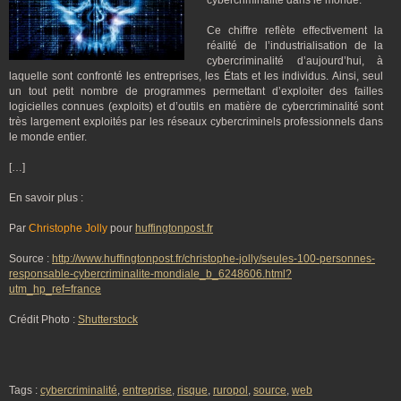
cybercriminalité dans le monde.
Ce chiffre reflète effectivement la
réalité de l’industrialisation de la
cybercriminalité d’aujourd’hui, à
laquelle sont confronté les entreprises, les États et les individus. Ainsi, seul
un tout petit nombre de programmes permettant d’exploiter des failles
logicielles connues (exploits) et d’outils en matière de cybercriminalité sont
très largement exploités par les réseaux cybercriminels professionnels dans
le monde entier.
[…]
En savoir plus :
Par
Christophe Jolly
pour
huffingtonpost.fr
Source :
http://www.huffingtonpost.fr/christophe-jolly/seules-100-personnes-
responsable-cybercriminalite-mondiale_b_6248606.html?
utm_hp_ref=france
Crédit Photo :
Shutterstock
Tags :
cybercriminalité
,
entreprise
,
risque
,
ruropol
,
source
,
web