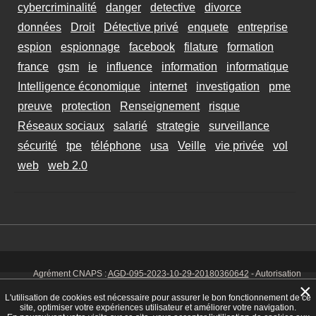
cybercriminalité
danger
detective
divorce
données
Droit
Détective privé
enquete
entreprise
espion
espionnage
facebook
filature
formation
france
gsm
ie
influence
information
informatique
Intelligence économique
internet
investigation
pme
preuve
protection
Renseignement
risque
Réseaux sociaux
salarié
strategie
surveillance
sécurité
tpe
téléphone
usa
Veille
vie privée
vol
web
web 2.0
Agrément CNAPS :
AGD-095-2023-10-29-20180360642
- Autorisation
d’exercer CNAPS :
AUT-095-2113-01-07-20140365170
- SIRET 449 086
×
925 00038 - Code NAF 8030 Z -
Mentions Légales
-
Cookies
Tél. : 06 14
L'utilisation de cookies est nécessaire pour assurer le bon fonctionnement de ce
01 75 32
site, optimiser votre expériences utilisateur et améliorer votre navigation.