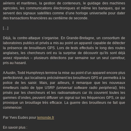
aériens et maritimes, la gestion de conteneurs, le guidage des machines
agricoles, les communications électroniques et même les banques, qui se
servent des signaux satellites comme d’une horloge universelle pour dater
des transactions financières au centième de seconde.
[…]
Déjà, la contre-attaque s’organise. En Grande-Bretagne, un consortium de
laboratoires publics et privés a mis au point un appareil capable de détecter
la présence de brouilleurs GPS. Lors de tests effectués le long des routes
anglaises, les chercheurs ont eu la surprise de découvrir qu’ils sont déjà
assez répandus – plusieurs détections par semaine sur un seul carrefour,
pris au hasard.
A Austin, Todd Humphreys termine la mise au point d’un appareil encore plus
perfectionné, qui localisera précisément les brouilleurs GPS et permettra à la
police de les saisir. Mais, par ailleurs, il remarque que les nouveaux
émetteurs radio de type USRP
(universal software radio peripheral),
très
prisés par les chercheurs et les radioamateurs car ils couvrent toutes les
gammes d’ondes, peuvent diffuser un signal sur les fréquences GPS, ce qui
provoque un brouillage très efficace. La guerre des brouilleurs ne fait que
commencer.
Par Yves Eudes pour
lemonde.fr
En savoir plus :