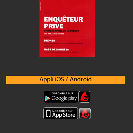
Appli iOS / Android