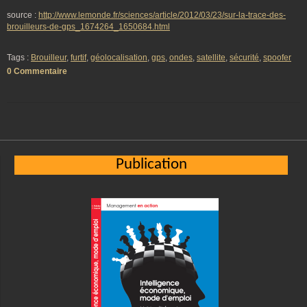
source :
http://www.lemonde.fr/sciences/article/2012/03/23/sur-la-trace-des-
brouilleurs-de-gps_1674264_1650684.html
Tags :
Brouilleur
,
furtif
,
géolocalisation
,
gps
,
ondes
,
satellite
,
sécurité
,
spoofer
0 Commentaire
Publication