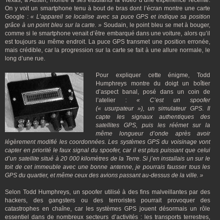
Texas, à Austin, montre à ses étudiants la vidéo d’une expérience récente.
On y voit un smartphone tenu à bout de bras dont l’écran montre une carte
Google :
« L’appareil se localise avec sa puce GPS et indique sa position
grâce à un point bleu sur la carte. »
Soudain, le point bleu se met à bouger,
comme si le smartphone venait d’être embarqué dans une voiture, alors qu’il
est toujours au même endroit. La puce GPS transmet une position erronée,
mais crédible, car la progression sur la carte se fait à une allure normale, le
long d’une rue.
Pour expliquer cette énigme, Todd
Humphreys montre du doigt un boîtier
d’aspect banal, posé dans un coin de
l’atelier :
« C’est un spoofer
(« usurpateur »), un simulateur GPS. Il
capte les signaux authentiques des
satellites GPS, puis les réémet sur la
même longueur d’onde après avoir
légèrement modifié les coordonnées. Les systèmes GPS du voisinage vont
capter en priorité le faux signal du spoofer, car il est plus puissant que celui
d’un satellite situé à 20 000 kilomètres de la Terre. Si j’en installais un sur le
toit de cet immeuble avec une bonne antenne, je pourrais fausser tous les
GPS du quartier, et même ceux des avions passant au-dessus de la ville. »
Selon Todd Humphreys, un spoofer utilisé à des fins malveillantes par des
hackers, des gangsters ou des terroristes pourrait provoquer des
catastrophes en chaîne, car les systèmes GPS jouent désormais un rôle
essentiel dans de nombreux secteurs d’activités : les transports terrestres,