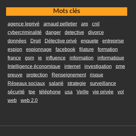
Mots clés
agence leprivé
arnaud pelletier
arp
cnil
cybercriminalité
danger
detective
divorce
données
Droit
Détective privé
enquete
entreprise
espion
espionnage
facebook
filature
formation
france
gsm
ie
influence
information
informatique
Intelligence économique
internet
investigation
pme
preuve
protection
Renseignement
risque
Réseaux sociaux
salarié
strategie
surveillance
sécurité
tpe
téléphone
usa
Veille
vie privée
vol
web
web 2.0