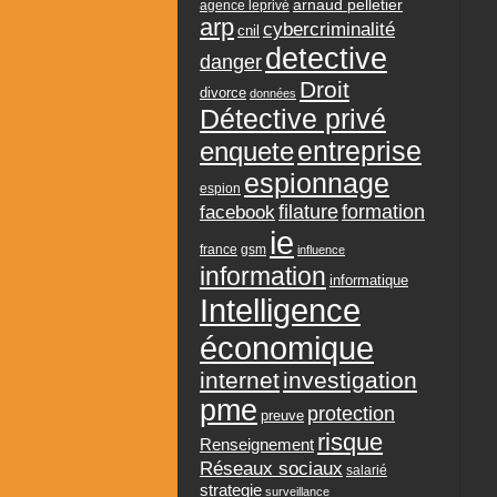
arnaud pelletier
agence leprivé
arp
cybercriminalité
cnil
detective
danger
Droit
divorce
données
Détective privé
entreprise
enquete
espionnage
espion
formation
facebook
filature
ie
france
gsm
influence
information
informatique
Intelligence
économique
internet
investigation
pme
protection
preuve
risque
Renseignement
Réseaux sociaux
salarié
strategie
surveillance