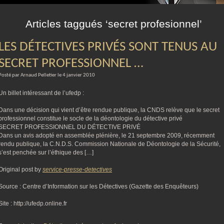
m
Articles taggués ‘secret profesionnel’
LES DÉTECTIVES PRIVÉS SONT TENUS AU
SECRET PROFESSIONNEL …
Posté par Arnaud Pelletier le 4 janvier 2010
Un billet intéressant de l’ufedp :
Dans une décision qui vient d’être rendue publique, la CNDS relève que le secret
professionnel constitue le socle de la déontologie du détective privé
SECRET PROFESSIONNEL DU DÉTECTIVE PRIVÉ
Dans un avis adopté en assemblée plénière, le 21 septembre 2009, récemment
rendu publique, la C.N.D.S. Commission Nationale de Déontologie de la Sécurité,
s’est penchée sur l’éthique des […]
Original post by
service-presse-detectives
Source : Centre d’Information sur les Détectives (Gazette des Enquêteurs)
Site : http://ufedp.online.fr