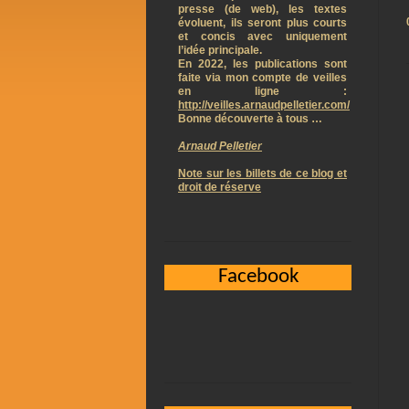
presse (de web), les textes
évoluent, ils seront plus courts
et concis avec uniquement
l’idée principale.
En 2022, les publications sont
faite via mon compte de veilles
en ligne :
http://veilles.arnaudpelletier.com/
Bonne découverte à tous …
Arnaud Pelletier
Note sur les billets de ce blog et
droit de réserve
Facebook