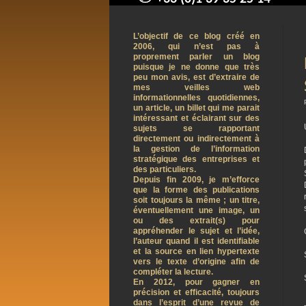
contact@arnaudpelletier.co
L’objectif de ce blog créé en
2006, qui n’est pas à
proprement parler un blog
puisque je ne donne que très
peu mon avis, est d’extraire de
mes veilles web
informationnelles quotidiennes,
un article, un billet qui me parait
intéressant et éclairant sur des
sujets se rapportant
directement ou indirectement à
la gestion de l’information
stratégique des entreprises et
des particuliers.
Depuis fin 2009, je m’efforce
que la forme des publications
soit toujours la même ; un titre,
éventuellement une image, un
ou des extrait(s) pour
appréhender le sujet et l’idée,
l’auteur quand il est identifiable
et la source en lien hypertexte
vers le texte d’origine afin de
compléter la lecture.
En 2012, pour gagner en
précision et efficacité, toujours
dans l’esprit d’une revue de