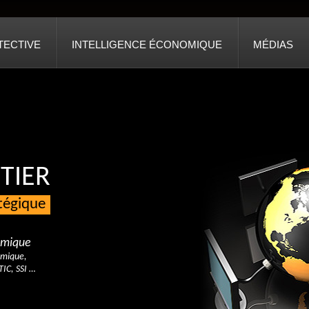
TECTIVE
INTELLIGENCE ÉCONOMIQUE
MÉDIAS
TIER
atégique
nomique
omique,
TIC, SSI …