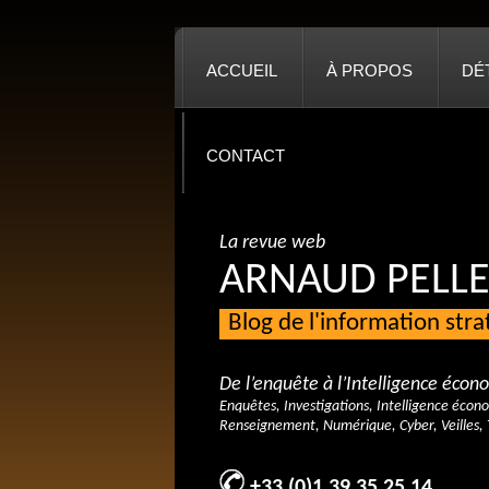
ACCUEIL
À PROPOS
DÉ
CONTACT
La revue web
ARNAUD PELLE
Blog de l'information str
De l’enquête à l’Intelligence éco
Enquêtes, Investigations, Intelligence écon
Renseignement, Numérique, Cyber, Veilles, 
+33 (0)1 39 35 25 14