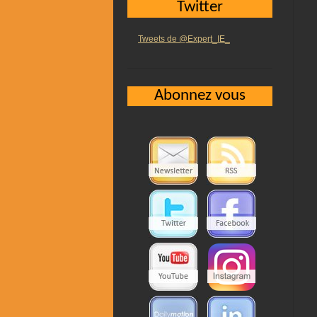
Twitter
Tweets de @Expert_IE_
Abonnez vous