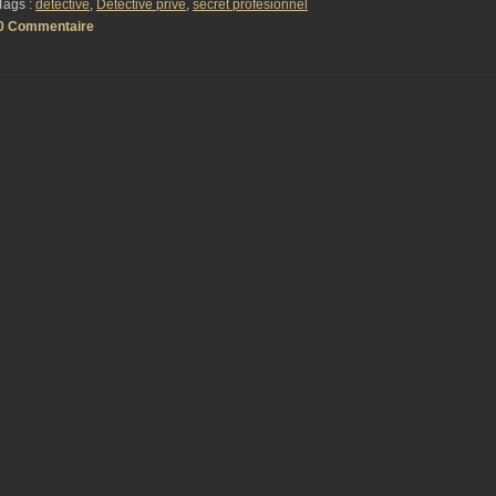
Tags :
detective
,
Détective privé
,
secret profesionnel
0 Commentaire