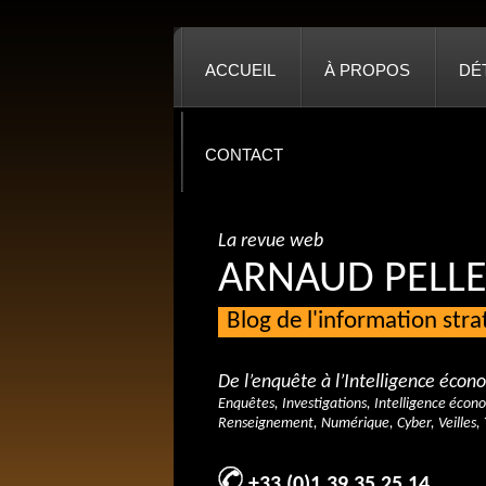
ACCUEIL
À PROPOS
DÉ
CONTACT
La revue web
ARNAUD PELLE
Blog de l'information str
De l’enquête à l’Intelligence éco
Enquêtes, Investigations, Intelligence écon
Renseignement, Numérique, Cyber, Veilles, 
+33 (0)1 39 35 25 14