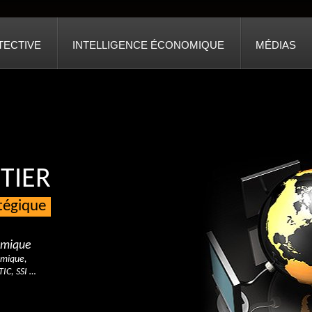
TECTIVE
INTELLIGENCE ÉCONOMIQUE
MÉDIAS
TIER
atégique
nomique
omique,
TIC, SSI …