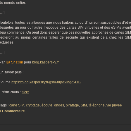
du monde entier.
[…]
Toutefois, toutes les attaques que nous traitons aujourd’hui sont susceptibles d’être
désuètes un jour ou l’autre, l’époque des cartes SIM virtuelles et des eSIMs ayant
déjà commencé. On peut donc espérer que ces nouvelles approches de cartes SIM
régleront au moins certaines failles de sécurité qui existent déjà chez les SIM
actuelles.
[…]
Par
Ilja Shatilin
pour
blog.kaspersky.fr
En savoir plus :
Source
https://blog.kaspersky.fr/gsm-hijacking/5410/
Crédit Photo :
flickr
Tags :
carte SIM
,
cryptage
,
écoute
,
ondes
,
piratage
,
SIM
,
téléphone
,
vie privée
0 Commentaire