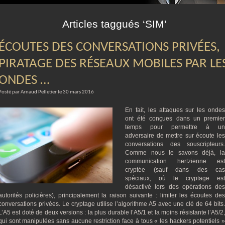
m
Articles taggués ‘SIM’
ÉCOUTES DES CONVERSATIONS PRIVÉES,
PIRATAGE DES RÉSEAUX MOBILES PAR LE
ONDES …
Posté par Arnaud Pelletier le 30 mars 2016
En fait, les attaques sur les ondes
ont été conçues dans un premier
temps pour permettre à un
adversaire de mettre sur écoute les
conversations des souscripteurs.
Comme nous le savons déjà, la
communication hertzienne est
cryptée (sauf dans des cas
spéciaux, où le cryptage est
désactivé lors des opérations des
autorités policières), principalement la raison suivante : limiter les écoutes des
conversations privées. Le cryptage utilise l’algorithme A5 avec une clé de 64 bits.
L’A5 est doté de deux versions : la plus durable l’A5/1 et la moins résistante l’A5/2,
qui sont manipulées sans aucune restriction face à tous « les hackers potentiels »