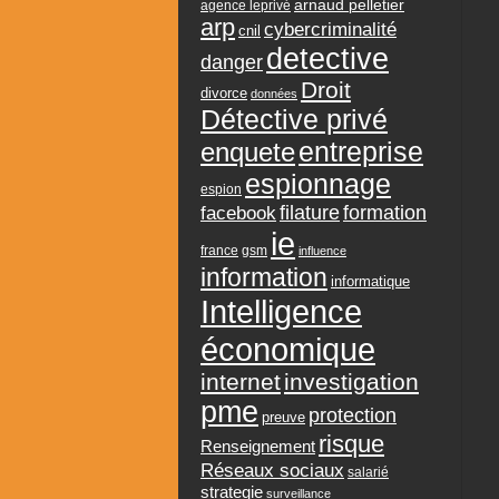
arnaud pelletier
agence leprivé
arp
cybercriminalité
cnil
detective
danger
Droit
divorce
données
Détective privé
entreprise
enquete
espionnage
espion
formation
facebook
filature
ie
france
gsm
influence
information
informatique
Intelligence
économique
internet
investigation
pme
protection
preuve
risque
Renseignement
Réseaux sociaux
salarié
strategie
surveillance