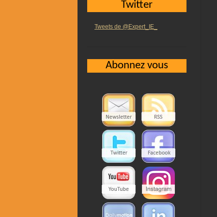
Twitter
Tweets de @Expert_IE_
Abonnez vous