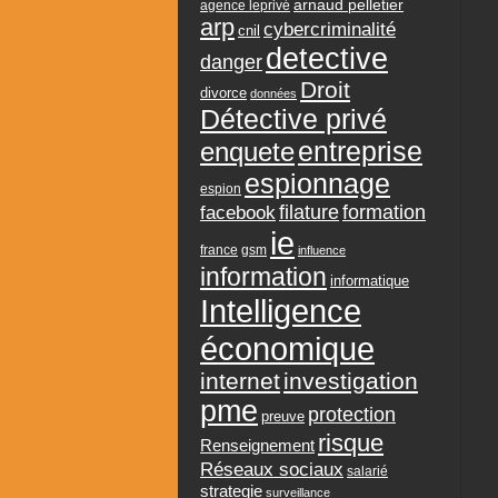
arnaud pelletier
agence leprivé
arp
cybercriminalité
cnil
detective
danger
Droit
divorce
données
Détective privé
entreprise
enquete
espionnage
espion
formation
facebook
filature
ie
france
gsm
influence
information
informatique
Intelligence
économique
internet
investigation
pme
protection
preuve
risque
Renseignement
Réseaux sociaux
salarié
strategie
surveillance