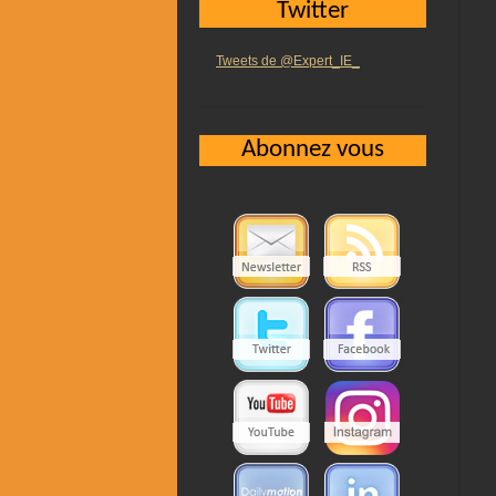
Twitter
Tweets de @Expert_IE_
Abonnez vous