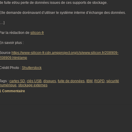
de fuite et/ou perte de données issues de ces supports de stockage.
Elle demande dorénavant d’utiliser le système interne d’échange des données.
[…]
Par la rédaction de
silicon-fr
En savoir plus :
Source
https://www-silicon-fr.cdn.ampproject.org/c/s/www.silicon.fr/208909-
208909.html/amp
Crédit Photo :
Shutterstock
Tags :
cartes SD
,
clés USB
,
disques
,
fuite de données
,
IBM
,
RGPD
,
sécurité
numérique
,
stockage externes
1 Commentaire