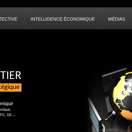
TECTIVE
INTELLIGENCE ÉCONOMIQUE
MÉDIAS
TIER
atégique
nomique
omique,
TIC, SSI …