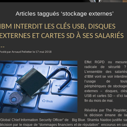
m
Articles taggués ‘stockage externes’
IBM INTERDIT LES CLÉS USB, DISQUES
EXTERNES ET CARTES SD À SES SALARIÉS
…
Posté par Arnaud Pelletier le 17 mai 2018
Effet RGPD ou mesure
radicale de sécurité ?
L’ensemble des salariés
d’IBM vont se voir interdire
l’usage de tous
périphériques de stockage
externes – disques, clés
USB et cartes SD – d’ici la
fin du mois de mai.
Révélée par The Register,
la décision émane de la
“Global Chief Information Security Officer” de Big Blue. Shamla Naidoo justifie sa
décision par le risque de “dommages financiers et de réputation” encourus en cas