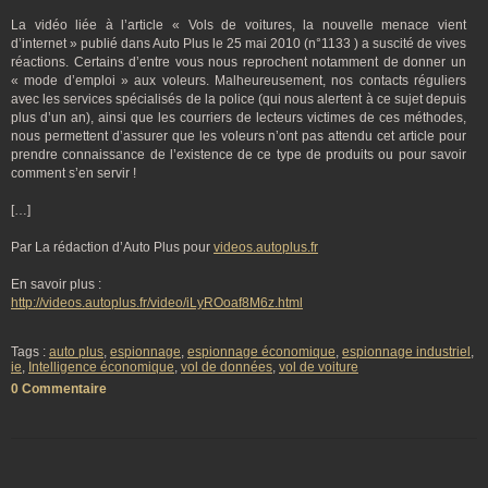
La vidéo liée à l’article « Vols de voitures, la nouvelle menace vient
d’internet » publié dans Auto Plus le 25 mai 2010 (n°1133 ) a suscité de vives
réactions. Certains d’entre vous nous reprochent notamment de donner un
« mode d’emploi » aux voleurs. Malheureusement, nos contacts réguliers
avec les services spécialisés de la police (qui nous alertent à ce sujet depuis
plus d’un an), ainsi que les courriers de lecteurs victimes de ces méthodes,
nous permettent d’assurer que les voleurs n’ont pas attendu cet article pour
prendre connaissance de l’existence de ce type de produits ou pour savoir
comment s’en servir !
[…]
Par La rédaction d’Auto Plus pour
videos.autoplus.fr
En savoir plus :
http://videos.autoplus.fr/video/iLyROoaf8M6z.html
Tags :
auto plus
,
espionnage
,
espionnage économique
,
espionnage industriel
,
ie
,
Intelligence économique
,
vol de données
,
vol de voiture
0 Commentaire