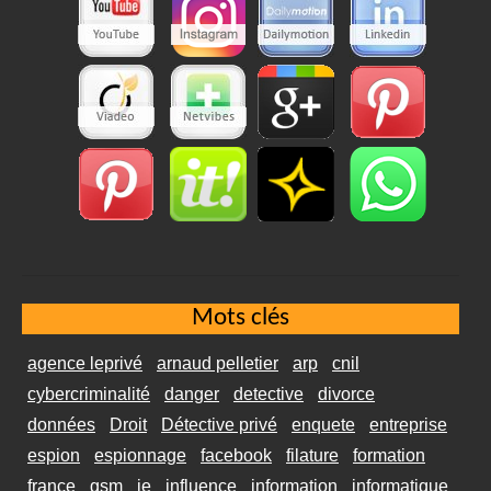
Mots clés
agence leprivé
arnaud pelletier
arp
cnil
cybercriminalité
danger
detective
divorce
données
Droit
Détective privé
enquete
entreprise
espion
espionnage
facebook
filature
formation
france
gsm
ie
influence
information
informatique