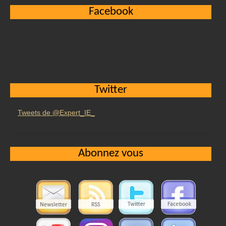
Facebook
Twitter
Tweets de @Expert_IE_
Abonnez vous