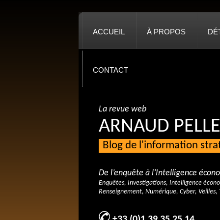
ACCUEIL
À PROPOS
DÉ
CONTACT
La revue web
ARNAUD PELLE
Blog de l'information str
De l’enquête à l’Intelligence éco
Enquêtes, Investigations, Intelligence écon
Renseignement, Numérique, Cyber, Veilles, 
+33 (0)1 39 35 25 14