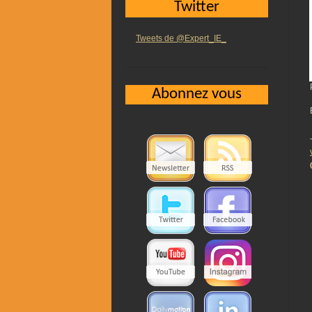
Twitter
Tweets de @Expert_IE_
Abonnez vous