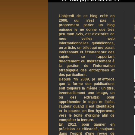
contact@arnaudpelletier.co
L’objectif de ce blog créé en
2006, qui n’est pas à
proprement parler un blog
puisque je ne donne que très
peu mon avis, est d’extraire de
mes veilles web
informationnelles quotidiennes,
un article, un billet qui me parait
intéressant et éclairant sur des
sujets se rapportant
directement ou indirectement à
la gestion de l’information
stratégique des entreprises et
des particuliers.
Depuis fin 2009, je m’efforce
que la forme des publications
soit toujours la même ; un titre,
éventuellement une image, un
ou des extrait(s) pour
appréhender le sujet et l’idée,
l’auteur quand il est identifiable
et la source en lien hypertexte
vers le texte d’origine afin de
compléter la lecture.
En 2012, pour gagner en
précision et efficacité, toujours
dans l’esprit d’une revue de