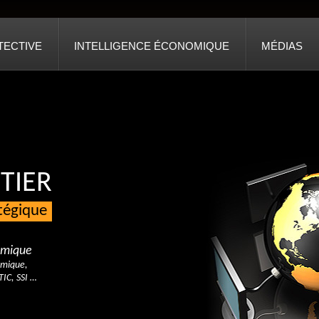
TECTIVE
INTELLIGENCE ÉCONOMIQUE
MÉDIAS
TIER
atégique
nomique
omique,
TIC, SSI …