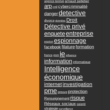
arnaud pelletier
agence leprivé
arp
cybercriminalité
cnil
detective
danger
Droit
divorce
données
Détective privé
entreprise
enquete
espionnage
espion
formation
facebook
filature
ie
france
gsm
influence
information
informatique
Intelligence
économique
internet
investigation
pme
protection
preuve
risque
Renseignement
Réseaux sociaux
salarié
strategie
surveillance