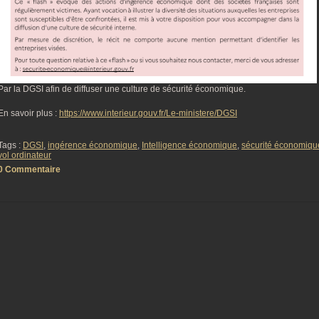
Par la DGSI afin de diffuser une culture de sécurité économique.
En savoir plus :
https://www.interieur.gouv.fr/Le-ministere/DGSI
Tags :
DGSI
,
ingérence économique
,
Intelligence économique
,
sécurité économiqu
vol ordinateur
0 Commentaire