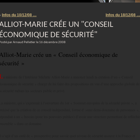
m
Infos du 10/12/08 …
Infos du 18/12/08 
«
ALLIOT-MARIE CRÉE UN "CONSEIL
ÉCONOMIQUE DE SÉCURITÉ"
Posté par Arnaud Pelletier le 16 décembre 2008
Alliot-Marie crée un « Conseil économique de
sécurité »
L
a ministre de l’Intérieur Michèle Alliot-Marie a annoncé lundi la création d’un « Conseil
économique de sécurité » chargé de lui faire des propositions en vue d’une approche globale de
la sécurité mêlant les secteurs public et privé.
La ministre, qui s’exprimait à l’ouverture du 1er « Sommet européen de la sécurité privée », a
précisé que la création de ce conseil indépendant, formé d' »une demi-douzaine de personnes »,
répondait à un « besoin (pour les pouvoirs publics) d’avoir une structure permettant de réfléchir
ensemble » dans ce domaine.
Il s’agit d’un outil de « prospective pour savoir quel niveau de sécurité assurer à la France et