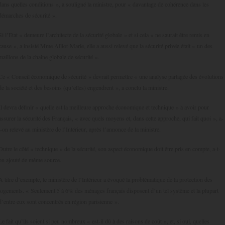
dans quelles conditions », a souligné la ministre, pour « davantage de cohérence dans les
démarches de sécurité ».
Si l’Etat « demeure l’architecte de la sécurité globale » et si cela « ne saurait être remis en
cause », a insisté Mme Alliot-Marie, elle a aussi relevé que la sécurité privée était « un des
maillons de la chaîne globale de sécurité ».
Ce « Conseil économique de sécurité » devrait permettre « une analyse partagée des évolutions
de la société et des besoins (qu’elles) engendrent », a conclu la ministre.
Il devra définir « quelle est la meilleure approche économique et technique » à avoir pour
assurer la sécurité des Français, « avec quels moyens et, dans cette approche, qui fait quoi », a-
t-on relevé au ministère de l’Intérieur, après l’annonce de la ministre.
Outre le côté « technique » de la sécurité, son aspect économique doit être pris en compte, a-t-
on ajouté de même source.
A titre d’exemple, le ministère de l’Intérieur a évoqué la problématique de la protection des
logements. « Seulement 5 à 6% des ménages français disposent d’un tel système et la plupart
d’entre eux sont concentrés en région parisienne ».
Le fait qu’ils soient si peu nombreux « est-il dû à des raisons de coût », et, si oui, quelles