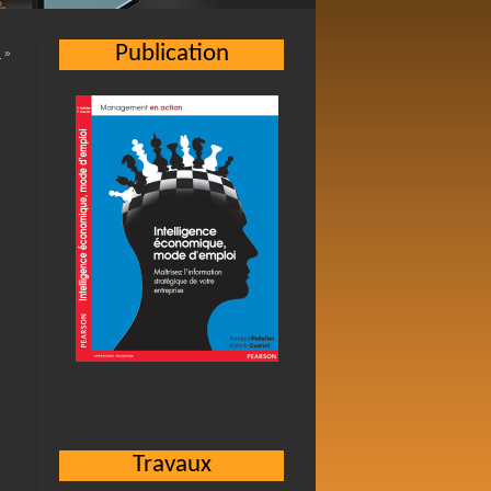
Publication
…
»
Travaux