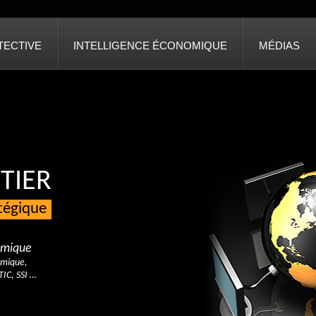
TECTIVE
INTELLIGENCE ÉCONOMIQUE
MÉDIAS
TIER
atégique
nomique
omique,
TIC, SSI …