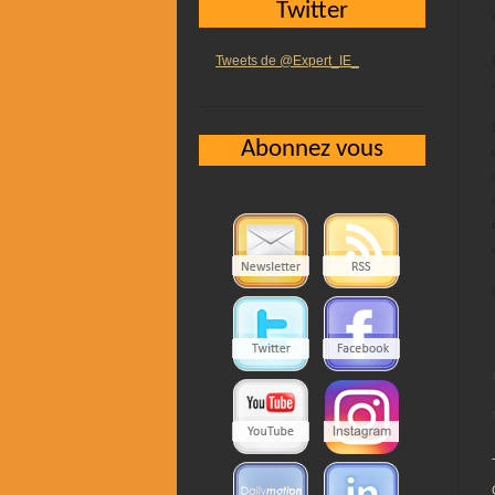
Twitter
Tweets de @Expert_IE_
Abonnez vous