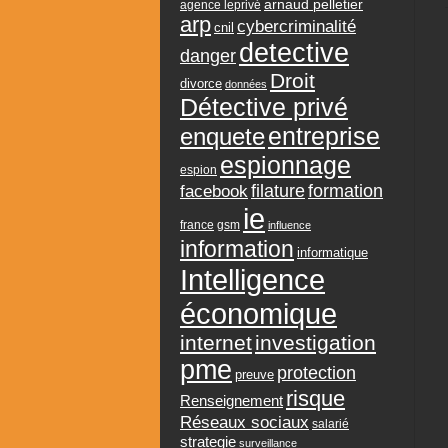
arnaud pelletier
agence leprivé
arp
cybercriminalité
cnil
detective
danger
Droit
divorce
données
Détective privé
entreprise
enquete
espionnage
espion
formation
facebook
filature
ie
france
gsm
influence
information
informatique
Intelligence
économique
internet
investigation
pme
protection
preuve
risque
Renseignement
Réseaux sociaux
salarié
strategie
surveillance