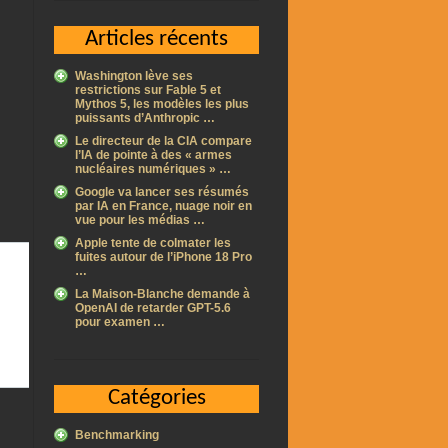
Articles récents
Washington lève ses
restrictions sur Fable 5 et
Mythos 5, les modèles les plus
puissants d’Anthropic …
Le directeur de la CIA compare
l’IA de pointe à des « armes
nucléaires numériques » …
Google va lancer ses résumés
par IA en France, nuage noir en
vue pour les médias …
Apple tente de colmater les
fuites autour de l’iPhone 18 Pro
…
La Maison-Blanche demande à
OpenAI de retarder GPT-5.6
pour examen …
Catégories
Benchmarking