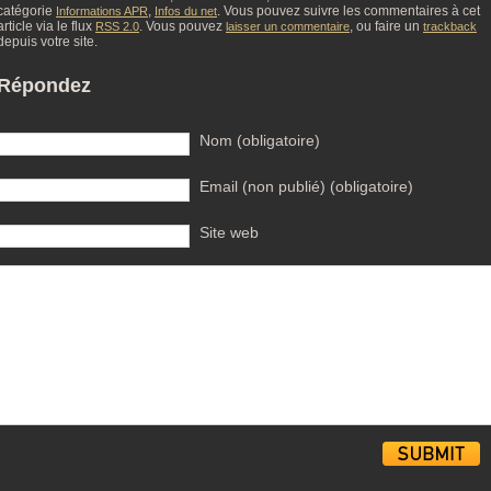
catégorie
,
. Vous pouvez suivre les commentaires à cet
Informations APR
Infos du net
article via le flux
. Vous pouvez
, ou faire un
RSS 2.0
laisser un commentaire
trackback
depuis votre site.
Répondez
Nom (obligatoire)
Email (non publié) (obligatoire)
Site web
Alternative: