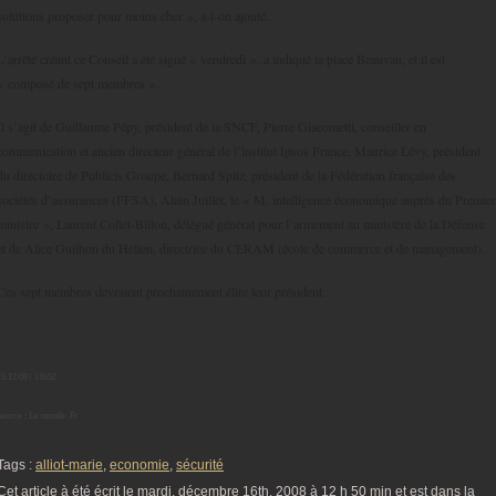
solutions proposer pour moins cher », a-t-on ajouté.
L’arrêté créant ce Conseil a été signé « vendredi », a indiqué la place Beauvau, et il est
« composé de sept membres ».
Il s’agit de Guillaume Pépy, président de la SNCF, Pierre Giacometti, conseiller en
communication et ancien directeur général de l’institut Ipsos France, Maurice Lévy, président
du directoire de Publicis Groupe, Bernard Spitz, président de la Fédération française des
sociétés d’assurances (FFSA), Alain Juillet, le « M. intelligence économique auprès du Premier
ministre », Laurent Collet-Billon, délégué général pour l’armement au ministère de la Défense
et de Alice Guilhon du Hellen, directrice du CERAM (école de commerce et de management).
Ces sept membres devraient prochainement élire leur président.
15.12.08 | 11h52
Source : Le monde .Fr
Tags :
alliot-marie
,
economie
,
sécurité
Cet article à été écrit le mardi, décembre 16th, 2008 à 12 h 50 min et est dans la