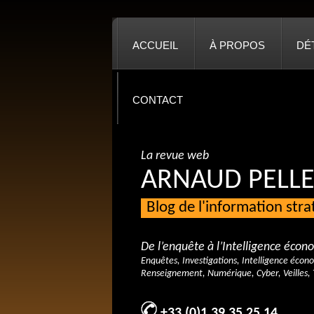
ACCUEIL
À PROPOS
DÉ
CONTACT
La revue web
ARNAUD PELLE
Blog de l'information str
De l’enquête à l’Intelligence éco
Enquêtes, Investigations, Intelligence écon
Renseignement, Numérique, Cyber, Veilles, 
+33 (0)1 39 35 25 14