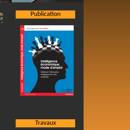
Publication
le
ce
.
»
Travaux