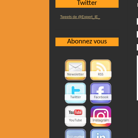
Twitter
Tweets de @Expert_IE_
Abonnez vous