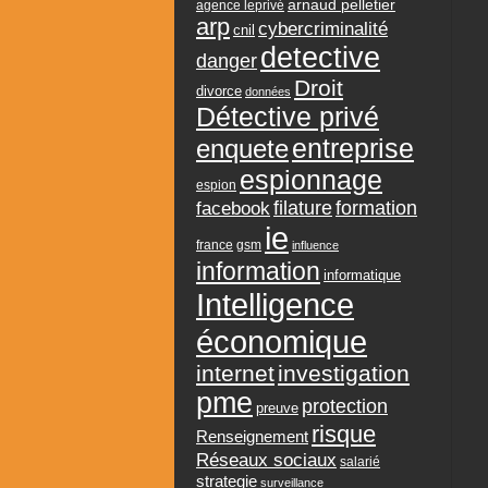
arnaud pelletier
agence leprivé
arp
cybercriminalité
cnil
detective
danger
Droit
divorce
données
Détective privé
entreprise
enquete
espionnage
espion
formation
facebook
filature
ie
france
gsm
influence
information
informatique
Intelligence
économique
internet
investigation
pme
protection
preuve
risque
Renseignement
Réseaux sociaux
salarié
strategie
surveillance