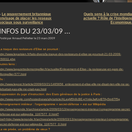
m
Le gouvernement britannique
Quels sens à la crise mondia
«
envisage de placer les reseaux
actuelle ? Rôle de l'Intelligen
sociaux sous surveillance
Economique
INFOS DU 23/03/09 …
Posté par Arnaud Pelletier le 23 mars 2009
La traque des ravisseurs d’Elise se poursuit :
http://www.leparisien.fr/faits-divers/la-traque-des-ravisseurs-d-elise-se-poursuit-21-03-2009-
450011.php
Autres liens :
http://www.lagazettedemontpellier.fr/actualite/Enlevement-d-Elise-:-la-ravisseuse-en-gare-de-
Montpellier-577.html
Ou :
http://www.lepost.fr/article/2009/03/21/1465656_enlevement-d-elise-elle-ne-disait-rien-elle-ne-se-
debattait-pas-elle-ne-criait-pas.html
Suppression du juge d’instruction: des Etats généraux de la justice à Paris :
http://www.google.com/hostednews/afp/article/ALeqM5h8cBE-pYmIeJwKnrBT6y5tn6Tf5g
Renseignement intérieur : l’organigramme « secret-défense » est sur Wikipédia
http://www.lemonde.fr/archives/article/2009/03/13/renseignement-interieur-l-organigramme-secret-
defense-est-sur-wikipedia_1167577_0.html?
xtref=http://www.lemonde.fr/archives/article/2009/03/13/renseignement-interieur-l-organigramme-
secret-defense-est-sur-wikipedia_1167577_0.html
La vie privée, un problème de vieux ?