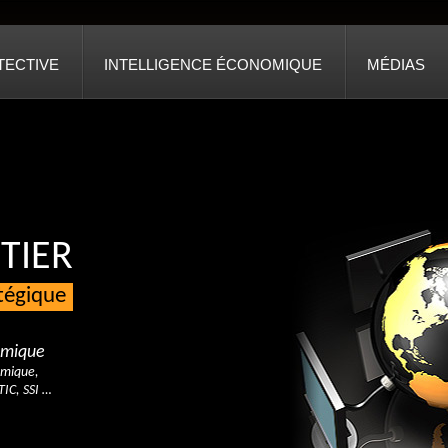
TECTIVE
INTELLIGENCE ÉCONOMIQUE
MÉDIAS
TIER
atégique
nomique
omique,
TIC, SSI …