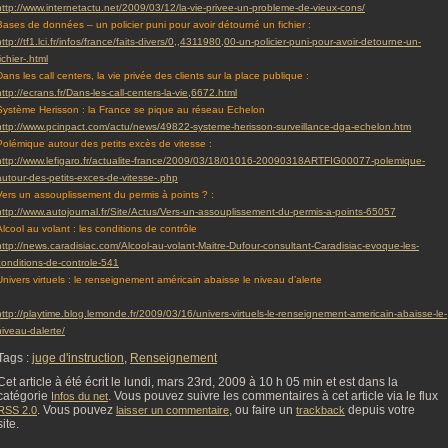
http://www.internetactu.net/2009/03/12/la-vie-privee-un-probleme-de-vieux-cons/
Bases de données – un policier puni pour avoir détourné un fichier :
http://tf1.lci.fr/infos/france/faits-divers/0,,4311980,00-un-policier-puni-pour-avoir-detourne-un-
ichier-.html
Dans les call centers, la vie privée des clients sur la place publique :
http://ecrans.fr/Dans-les-call-centers-la-vie,6672.html
Système Herisson : la France se pique au réseau Echelon
http://www.pcinpact.com/actu/news/49822-systeme-herisson-surveillance-dga-echelon.htm
Polémique autour des petits excès de vitesse :
http://www.lefigaro.fr/actualite-france/2009/03/18/01016-20090318ARTFIG00077-polemique-
autour-des-petits-exces-de-vitesse-.php
Vers un assouplissement du permis à points ? :
http://www.autojournal.fr/Site/Actus/Vers-un-assouplissement-du-permis-a-points-65057
Alcool au volant : les conditions de contrôle
http://news.caradisiac.com/Alcool-au-volant-Maitre-Dufour-consultant-Caradisiac-evoque-les-
conditions-de-controle-541
Univers virtuels : le renseignement américain abaisse le niveau d’alerte
http://playtime.blog.lemonde.fr/2009/03/16/univers-virtuels-le-renseignement-americain-abaisse-le-
niveau-dalerte/
Tags :
juge d'instruction
,
Renseignement
Cet article à été écrit le lundi, mars 23rd, 2009 à 10 h 05 min et est dans la
catégorie
. Vous pouvez suivre les commentaires à cet article via le flux
Infos du net
. Vous pouvez
, ou faire un
depuis votre
RSS 2.0
laisser un commentaire
trackback
site.