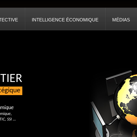
TECTIVE
INTELLIGENCE ÉCONOMIQUE
MÉDIAS
TIER
atégique
nomique
omique,
TIC, SSI …