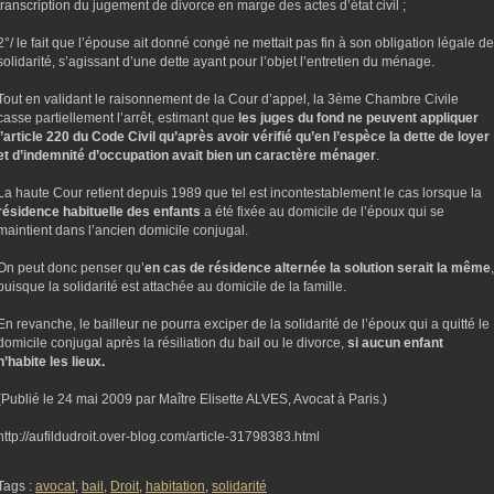
transcription du jugement de divorce en marge des actes d’état civil ;
2°/ le fait que l’épouse ait donné congé ne mettait pas fin à son obligation légale de
solidarité, s’agissant d’une dette ayant pour l’objet l’entretien du ménage.
Tout en validant le raisonnement de la Cour d’appel, la 3ème Chambre Civile
casse partiellement l’arrêt, estimant que
les juges du fond ne peuvent appliquer
l’article 220 du Code Civil qu’après avoir vérifié qu’en l’espèce la dette de loyer
et d’indemnité d’occupation avait bien un caractère ménager
.
La haute Cour retient depuis 1989 que tel est incontestablement le cas lorsque la
résidence habituelle des enfants
a été fixée au domicile de l’époux qui se
maintient dans l’ancien domicile conjugal.
On peut donc penser qu’
en cas de résidence alternée la solution serait la même
,
puisque la solidarité est attachée au domicile de la famille.
En revanche, le bailleur ne pourra exciper de la solidarité de l’époux qui a quitté le
domicile conjugal après la résiliation du bail ou le divorce,
si aucun enfant
n’habite les lieux.
(Publié le 24 mai 2009 par Maître Elisette ALVES, Avocat à Paris.)
http://aufildudroit.over-blog.com/article-31798383.html
Tags :
avocat
,
bail
,
Droit
,
habitation
,
solidarité