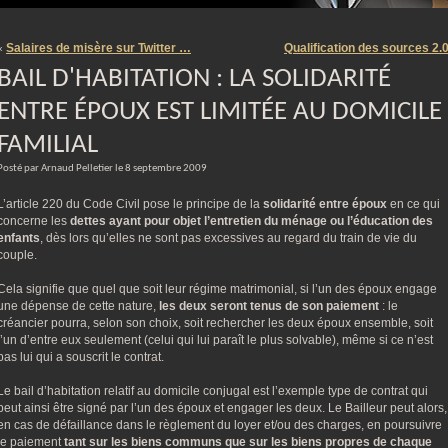
m
Salaires de misère sur Twitter …
Qualification des sources 2.
«
BAIL D'HABITATION : LA SOLIDARITÉ
ENTRE ÉPOUX EST LIMITÉE AU DOMICILE
FAMILIAL
Posté par Arnaud Pelletier le 8 septembre 2009
L’article 220 du Code Civil pose le principe de la
solidarité entre époux
en ce qui
concerne les
dettes ayant pour objet l’entretien du ménage ou l’éducation des
enfants
, dès lors qu’elles ne sont pas excessives au regard du train de vie du
couple.
Cela signifie que quel que soit leur régime matrimonial, si l’un des époux engage
une dépense de cette nature,
les deux seront tenus de son paiement
: le
créancier pourra, selon son choix, soit rechercher les deux époux ensemble, soit
l’un d’entre eux seulement (celui qui lui paraît le plus solvable), même si ce n’est
pas lui qui a souscrit le contrat.
Le bail d’habitation relatif au domicile conjugal est l’exemple type de contrat qui
peut ainsi être signé par l’un des époux et engager les deux. Le Bailleur peut alors,
en cas de défaillance dans le règlement du loyer et/ou des charges, en poursuivre
le paiement
tant sur les biens communs que sur les biens propres de chaque