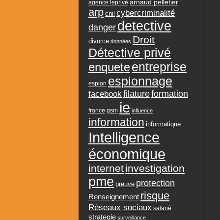
arnaud pelletier
agence leprivé
arp
cybercriminalité
cnil
detective
danger
Droit
divorce
données
Détective privé
entreprise
enquete
espionnage
espion
formation
facebook
filature
ie
france
gsm
influence
information
informatique
Intelligence
économique
internet
investigation
pme
protection
preuve
risque
Renseignement
Réseaux sociaux
salarié
strategie
surveillance