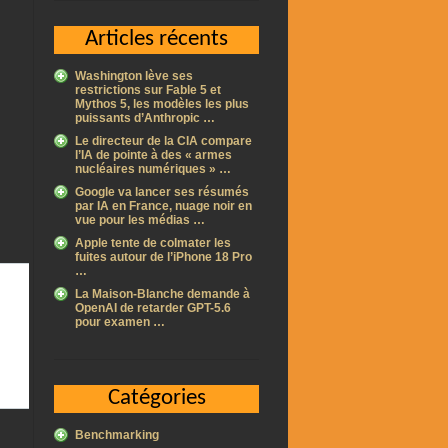
Articles récents
Washington lève ses
restrictions sur Fable 5 et
Mythos 5, les modèles les plus
puissants d’Anthropic …
Le directeur de la CIA compare
l’IA de pointe à des « armes
nucléaires numériques » …
Google va lancer ses résumés
par IA en France, nuage noir en
vue pour les médias …
Apple tente de colmater les
fuites autour de l’iPhone 18 Pro
…
La Maison-Blanche demande à
OpenAI de retarder GPT-5.6
pour examen …
Catégories
Benchmarking