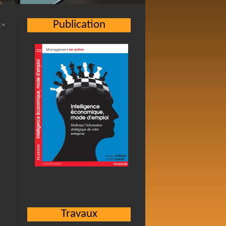
Publication
0
»
Travaux