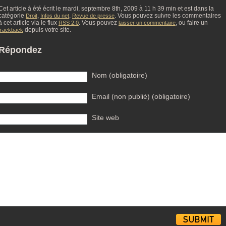
Cet article à été écrit le mardi, septembre 8th, 2009 à 11 h 39 min et est dans la
catégorie
,
,
. Vous pouvez suivre les commentaires
Droit
Infos du net
Revue de presse
à cet article via le flux
. Vous pouvez
, ou faire un
RSS 2.0
laisser un commentaire
depuis votre site.
trackback
Répondez
Nom (obligatoire)
Email (non publié) (obligatoire)
Site web
Alternative: