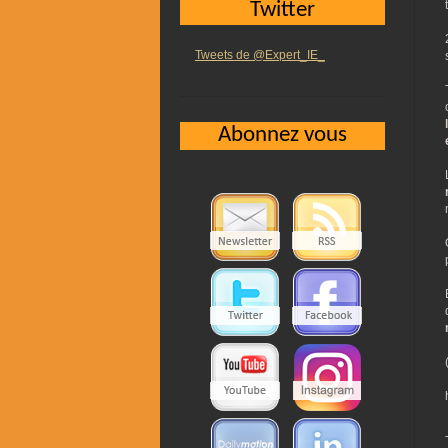
Twitter
Tweets de @Expert_IE_
Abonnez vous