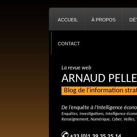
ACCUEIL
À PROPOS
DÉ
CONTACT
La revue web
ARNAUD PELLE
Blog de l'information str
De l’enquête à l’Intelligence éco
Enquêtes, Investigations, Intelligence écon
Renseignement, Numérique, Cyber, Veilles, 
+33 (0)1 39 35 25 14