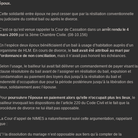
époux.
Cette solidarité entre époux ne peut cesser que par la résiliation conventionnelle
ou judiciaire du contrat bail ou après le divorce.
C’est ce qu’est venue rappeler la Cour de Cassation dans un
arrêt rendu le 4
mars 2009
par la 3ème Chambre Civile. (08-10.156)
En l’espèce deux époux bénéficiaient d’un bail à usage d’habitation auprès d’un
organisme de HLM. En cours de divorce, le
bail avait été attribué au mari par
l’ordonnance de non conciliation
, mais il n’avait pas honoré les échéances.
Selon l’usage, le bailleur lui avait fait délivrer un commandement de payer visant la
clause résolutoire du bail avant de l’assigner en résiliation du bail, expulsion et
condamnation au paiement des loyers dus jusqu’à la résiliation du bail et
indemnité d’occupation due pour la période postérieure jusqu’à la libération des
lieux, solidairement avec l’épouse.
Pour
poursuivre l’épouse en paiement alors qu’elle n’occupait plus les lieux
, le
bailleur invoquait les dispositions de l’article 220 du Code Civil et le fait que la
procédure de divorce ne lui était pas opposable.
La Cour d’appel de NIMES a naturellement suivi cette argumentation, rappelant
que :
1°/ la dissolution du mariage n’est opposable aux tiers qu’à compter de la