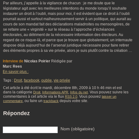
Par ailleurs, j’appelle à la vigilance de chacun : je me doute que le
législateur agit avec les meilleures intentions du monde lorsqu’il souhaite
instaurer un droit à l’oubli, mais pour moi, il est évident que ce droit à l’oubli
pourrait aussi et surtout malheureusement servir à un politique, qui aurait au
cours de son mandat fait des déclarations maladroites ou mensongères, de
se refaire une « virginité » sur le réseau à l’approche d’échéances
électorales, au détriment de la nécessaire information des électeurs. Au
regard de ce risque-là, et parce que je trouve que globalement, un internaute
dispose déjà aujourd’hui de l’arsenal juridique nécessaire pour faire retirer
des éléments propres à sa vie privée, alors je suis plutôt contre la création …
Interview de
Nicolas Poirier
Rédigée par
Marc Rees
En savoir plus :
Tags :
Droit
,
facebook
,
oublie
,
vie privée
Cet article à été écrit le mardi, décembre 8th, 2009 à 10 h 46 min et est
dans la catégorie
,
,
. Vous pouvez suivre les
Droit
Informations APR
Infos du net
commentaires à cet article via le flux
. Vous pouvez
RSS 2.0
laisser un
, ou faire un
depuis votre site.
commentaire
trackback
Répondez
Nom (obligatoire)