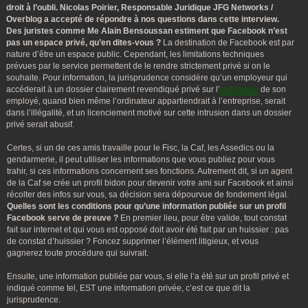
droit à l’oubli.
Nicolas Poirier, Responsable Juridique JFG Networks /
Overblog a accepté de répondre à nos questions dans cette interview.
Des juristes comme Me Alain Bensoussan estiment que Facebook n’est
pas un espace privé, qu’en dites-vous ?
La destination de Facebook est par
nature d’être un espace public. Cependant, les limitations techniques
prévues par le service permettent de le rendre strictement privé si on le
souhaite. Pour information, la jurisprudence considère qu’un employeur qui
accéderait à un dossier clairement revendiqué privé sur l’
ordinateur
de son
employé, quand bien même l’ordinateur appartiendrait à l’entreprise, serait
dans l’illégalité, et un licenciement motivé sur cette intrusion dans un dossier
privé serait abusif.
Certes, si un de ces amis travaille pour le Fisc, la Caf, les Assedics ou la
gendarmerie, il peut utiliser les informations que vous publiez pour vous
trahir, si ces informations concernent ses fonctions. Autrement dit, si un agent
de la Caf se crée un profil bidon pour devenir votre ami sur Facebook et ainsi
récolter des infos sur vous, sa décision sera dépourvue de fondement légal.
Quelles sont les conditions pour qu’une information publiée sur un profil
Facebook serve de preuve ?
En premier lieu, pour être valide, tout constat
fait sur internet et qui vous est opposé doit avoir été fait par un huissier : pas
de constat d’huissier ? Foncez supprimer l’élément litigieux, et vous
gagnerez toute procédure qui suivrait.
Ensuite, une information publiée par vous, si elle l’a été sur un profil privé et
indiqué comme tel, EST une information privée, c’est ce que dit la
jurisprudence.