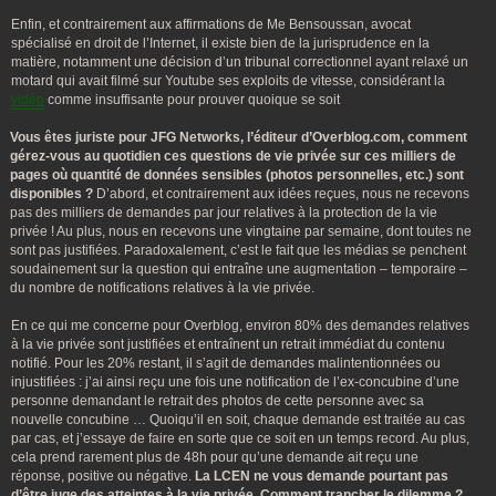
Enfin, et contrairement aux affirmations de Me Bensoussan, avocat
spécialisé en droit de l’Internet, il existe bien de la jurisprudence en la
matière, notamment une décision d’un tribunal correctionnel ayant relaxé un
motard qui avait filmé sur Youtube ses exploits de vitesse, considérant la
vidéo
comme insuffisante pour prouver quoique se soit
Vous êtes juriste pour JFG Networks, l’éditeur d’Overblog.com, comment
gérez-vous au quotidien ces questions de vie privée sur ces milliers de
pages où quantité de données sensibles (photos personnelles, etc.) sont
disponibles ?
D’abord, et contrairement aux idées reçues, nous ne recevons
pas des milliers de demandes par jour relatives à la protection de la vie
privée ! Au plus, nous en recevons une vingtaine par semaine, dont toutes ne
sont pas justifiées. Paradoxalement, c’est le fait que les médias se penchent
soudainement sur la question qui entraîne une augmentation – temporaire –
du nombre de notifications relatives à la vie privée.
En ce qui me concerne pour Overblog, environ 80% des demandes relatives
à la vie privée sont justifiées et entraînent un retrait immédiat du contenu
notifié. Pour les 20% restant, il s’agit de demandes malintentionnées ou
injustifiées : j’ai ainsi reçu une fois une notification de l’ex-concubine d’une
personne demandant le retrait des photos de cette personne avec sa
nouvelle concubine … Quoiqu’il en soit, chaque demande est traitée au cas
par cas, et j’essaye de faire en sorte que ce soit en un temps record. Au plus,
cela prend rarement plus de 48h pour qu’une demande ait reçu une
réponse, positive ou négative.
La LCEN ne vous demande pourtant pas
d’être juge des atteintes à la vie privée. Comment trancher le dilemme ?