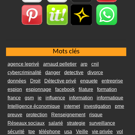
Mots clés
agence leprivé
arnaud pelletier
arp
cnil
cybercriminalité
danger
detective
divorce
données
Droit
Détective privé
enquete
entreprise
espion
espionnage
facebook
filature
formation
france
gsm
ie
influence
information
informatique
Intelligence économique
internet
investigation
pme
preuve
protection
Renseignement
risque
Réseaux sociaux
salarié
strategie
surveillance
sécurité
tpe
téléphone
usa
Veille
vie privée
vol