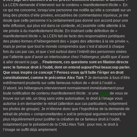
La LCEN demande d’intervenir sur le contenu « manifestement illicite ». En
ce qui me concerne, lorsqu’une personne me notifie qu’elle a constaté sur un
blog des photos d’elle privées, encadrées de commentaires injurieux, je me
doute que cette personne n’a certainement pas donné son accord pour une
telle diffusion, qui plus est dans ce contexte, et j’assimile cette atteinte à la
vie privée à du manifestement illicite. En insérant cette définition de «
manifestement illicite », la LCEN fait de facto des responsables juridiques
des plates-formes d’hébergement des « juges des atteintes à la vie privée »,
mais je pense que tout le monde comprendra que c’est d’abord à chaque
fois du cas par cas, et que c’est surtout dans l’intérêt des personnes visées
par l’atteinte que d’avoir un interlocuteur chez l’hébergeur, plutôt que d’avoir
à aller devant le juge…
Finalement, ces questions sont en filiation directe
avec le fameux droit à l’oubli, dont on entend aujourd’hui beaucoup parler.
Que vous inspire ce concept ? Pensez-vous qu’il faille l’ériger en droit
constitutionnel, comme le préconise Alex Türk ?
Je demande à tous d’être
extrêmement prudents sur cette fameuse notion de « droit à l’oubli ».
D’abord, les hébergeurs interviennent normalement immédiatement pour
toute notification de contenu manifestement illicite : si une
photo
de vous se
trouve sur un site, un blog sans votre autorisation, le droit à l’image vous
autorise à en demander le retrait (attention aux cas particuliers, notamment
les photos de groupe). Je m’étonne donc que l’hypothèse de la demande de
retrait de photos « compromettantes » soit le principal argument ressorti le
plus régulièrement pour justifier la création de ce fameux droit à l’oubli,
notamment par le président de la CNILl Alex Türk : pour moi, le droit à
l’image se suffit déjà amplement.