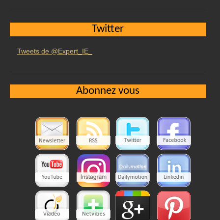
Twitter
Tweets de @Expert_IE_
Abonnez vous