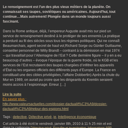
Le renseignement est l’un des plus vieux métiers de la planète. On
connaissait ses taupes, soviétiques ou américaines. Aujourd’hui, tout
continue…Mais autrement! Plongée dans un monde toujours aussi
fascinant.
Dans la Rome antique, déjà, l’empereur Auguste avait mis sur pied un
service de renseignement destiné à le protéger de ses ennemis.La pratique
a perduré au fil des siècles sous tous les régimes politiques. Qui ne connaît
Beaumarchais, agent secret de haut vol,Richard Sorge ou Günter Guillaume,
conseiller personnel de Willy Brandt – contraint à la démission en mai 1974
– qui travaillait pour l’Allemagne de l’Est ? Cette dernière figure – il y en a eu
beaucoup d’autres – évoque l’époque de la guerre froide, où le KGB et les
services de l’Est recrutaient des taupes chargées d’infiltrer les appareils
d’État ou les organes officiels des différents pays d’Europe. La France en
constituait une des cibles privilégiées, l’affaire Dobbertin).Après la chute du
Mur en 1989, on aurait pu croire que les dirigeants du Kremlin seraient
moins accros à l’espionnage. Erreur. […]
Lire la suite
En savoir plus :
http://www.valeursactuelles.com/dossier-dactualit%C3%A9/dossier-
dactualit%C3%A9/retour-des-espions.html
Tags :
detective
,
Détective privé
,
ie
,
Intelligence économique
Cet article à été écrit le vendredi, janvier 8th, 2010 à 11 h 25 min et est
dans la catégorie
,
,
,
Détective privé
Enquête et investigation
Informations APR