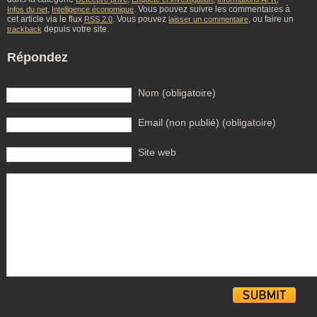
,
. Vous pouvez suivre les commentaires à
Infos du net
Intelligence économique
cet article via le flux
. Vous pouvez
, ou faire un
RSS 2.0
laisser un commentaire
depuis votre site.
trackback
Répondez
Nom (obligatoire)
Email (non publié) (obligatoire)
Site web
Alternative: