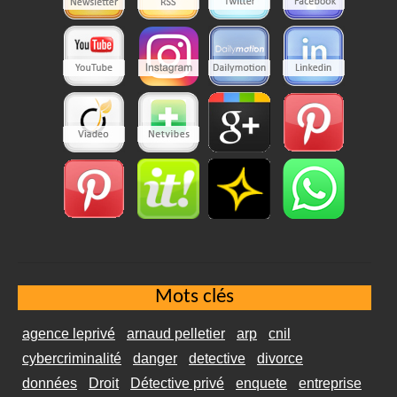
Mots clés
agence leprivé
arnaud pelletier
arp
cnil
cybercriminalité
danger
detective
divorce
données
Droit
Détective privé
enquete
entreprise