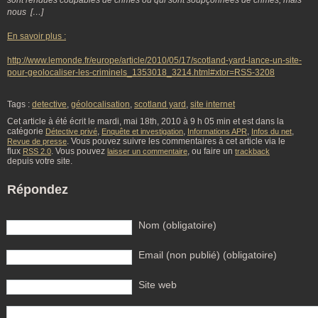
sont rendues coupables de crimes ou qui sont soupçonnées de crimes, mais
nous […]
En savoir plus :
http://www.lemonde.fr/europe/article/2010/05/17/scotland-yard-lance-un-site-
pour-geolocaliser-les-criminels_1353018_3214.html#xtor=RSS-3208
Tags :
detective
,
géolocalisation
,
scotland yard
,
site internet
Cet article à été écrit le mardi, mai 18th, 2010 à 9 h 05 min et est dans la
catégorie
,
,
,
,
Détective privé
Enquête et investigation
Informations APR
Infos du net
. Vous pouvez suivre les commentaires à cet article via le
Revue de presse
flux
. Vous pouvez
, ou faire un
RSS 2.0
laisser un commentaire
trackback
depuis votre site.
Répondez
Nom (obligatoire)
Email (non publié) (obligatoire)
Site web