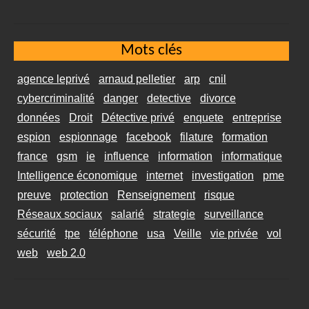
Mots clés
agence leprivé
arnaud pelletier
arp
cnil
cybercriminalité
danger
detective
divorce
données
Droit
Détective privé
enquete
entreprise
espion
espionnage
facebook
filature
formation
france
gsm
ie
influence
information
informatique
Intelligence économique
internet
investigation
pme
preuve
protection
Renseignement
risque
Réseaux sociaux
salarié
strategie
surveillance
sécurité
tpe
téléphone
usa
Veille
vie privée
vol
web
web 2.0