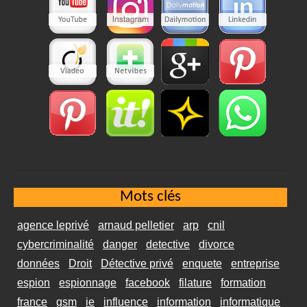
Mots clés
agence leprivé
arnaud pelletier
arp
cnil
cybercriminalité
danger
detective
divorce
données
Droit
Détective privé
enquete
entreprise
espion
espionnage
facebook
filature
formation
france
gsm
ie
influence
information
informatique