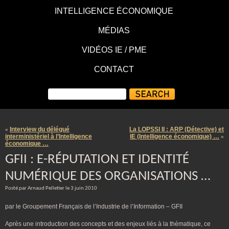
INTELLIGENCE ÉCONOMIQUE
MÉDIAS
VIDÉOS IE / PME
CONTACT
Interview du délégué
La LOPSSI II : ARP (Détective) et
«
interministériel à l’Intelligence
IE (Intelligence économique) …
»
économique …
GFII : E-RÉPUTATION ET IDENTITÉ
NUMÉRIQUE DES ORGANISATIONS …
Posté par Arnaud Pelletier le 3 juin 2010
par le Groupement Français de l’Industrie de l’Information – GFII
Après une introduction des concepts et des enjeux liés à la thématique, ce