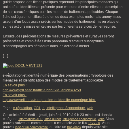
guide propose des fiches pratiques reprenant les principales menaces qui
ont pu être identifiées et présente pour chacune d’entre elles une description
de ses caractéristiques puis les modes de traitement applicables. Chaque
fiche est également illustrée d’un ou deux exemples réels mais anonymisés
assorti d’un focus assez précis sur les modes de traitement mis en place et
sur les actions mises en œuvre par les différents services de l’entreprise.
Ensuite, des préconisations de mesures préventives et curatives seront
présentées et complétées d’un panorama d’acteurs susceptibles
d’accompagner les décideurs dans les actions à mener.
[…]
e-réputation et identité numérique des organisations : Typologie des
menaces et identification des modes de traitement applicable
En savoir plus :
http://www.gfii.asso.fr/article.php3?id_article=3259
En savoir plus :
http://www.veille.ma/e-reputation-et-identite-numerique.html
Tags :
e-réputation
,
GFII
,
ie
,
Intelligence économique
,
web
Cet article à été écrit le jeudi, juin 3rd, 2010 à 9 h 23 min et est dans la
catégorie
,
,
,
. Vous
Informations APR
Infos du net
Intelligence économique
Veille
pouvez suivre les commentaires à cet article via le flux
. Vous
RSS 2.0
pouvez
, ou faire un
depuis votre site.
laisser un commentaire
trackback