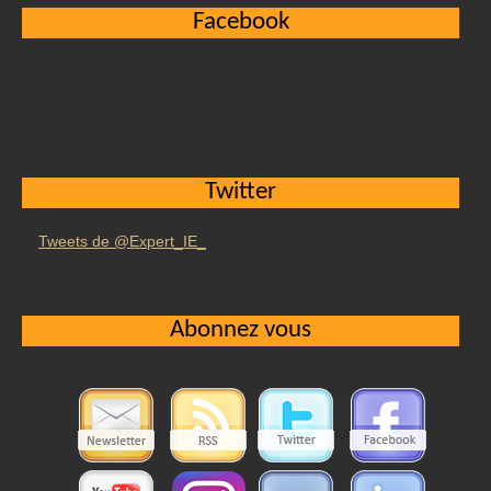
Facebook
Twitter
Tweets de @Expert_IE_
Abonnez vous