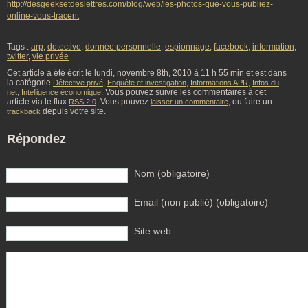
http://desgeeksetdeslettres.com/blog/web/les-photos-que-vous-publiez-
online-vous-tracent
Tags :
arp
,
detective
,
donnée personnelle
,
espionnage
,
facebook
,
information
,
twitter
,
vie privée
Cet article à été écrit le lundi, novembre 8th, 2010 à 11 h 55 min et est dans
la catégorie
,
,
,
Détective privé
Enquête et investigation
Informations APR
Infos du
,
. Vous pouvez suivre les commentaires à cet
net
Intelligence économique
article via le flux
. Vous pouvez
, ou faire un
RSS 2.0
laisser un commentaire
depuis votre site.
trackback
Répondez
Nom (obligatoire)
Email (non publié) (obligatoire)
Site web