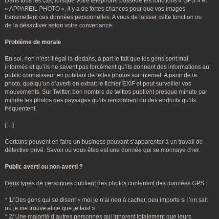
Dans tous les cas, lorsque votre téléphone possède les fonctions « GPS » et
« APPAREIL PHOTO », il y a de fortes chances pour que vos images
transmettent ces données personnelles. A vous de laisser cette fonction ou
de la désactiver selon votre convenance.
Problème de morale
En soi, rien n’est illégal là-dedans, à part le fait que les gens sont mal
informés et qu’ils ne savent pas forcément qu’ils donnent des informations au
public connaisseur en publiant de telles photos sur internet. A partir de la
photo, quelqu’un d’averti en extrait le fichier EXIF et peut surveiller vos
mouvements. Sur Twitter, bon nombre de twittos publient presque minute par
minute les photos des paysages qu’ils rencontrent ou des endroits qu’ils
fréquentent.
[…]
Certains peuvent en faire un business pouvant s’apparenter à un travail de
détective privé. Savoir où vous êtes est une donnée qui se monnaye cher.
Public averti ou non-averti ?
Deux types de personnes publient des photos contenant des données GPS :
* 1/ Des gens qui se disent « moi je n’ai rien à cacher, peu importe si l’on sait
où je me trouve et ce que je fais! »
* 2/ Une majorité d’autres personnes qui ignorent totalement que leurs