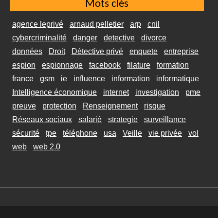
Mots clés
agence leprivé
arnaud pelletier
arp
cnil
cybercriminalité
danger
detective
divorce
données
Droit
Détective privé
enquete
entreprise
espion
espionnage
facebook
filature
formation
france
gsm
ie
influence
information
informatique
Intelligence économique
internet
investigation
pme
preuve
protection
Renseignement
risque
Réseaux sociaux
salarié
strategie
surveillance
sécurité
tpe
téléphone
usa
Veille
vie privée
vol
web
web 2.0