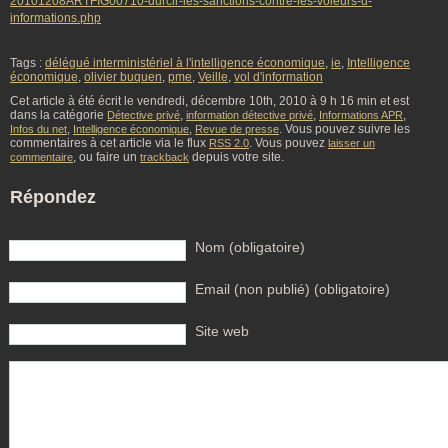
20101208ARTFIG00710-durcir-les-sanctions-contre-les-voleurs-d-
informations.php
Tags :
délégué interministériel à l'intelligence économique
,
ie
,
Intelligence
économique
,
olivier buquen
,
pme
,
Veille
,
vol d'information
Cet article à été écrit le vendredi, décembre 10th, 2010 à 9 h 16 min et est
dans la catégorie
,
,
,
Détective privé
information détective privé
Informations APR
,
,
. Vous pouvez suivre les
Infos du net
Intelligence économique
Revue de presse
commentaires à cet article via le flux
. Vous pouvez
RSS 2.0
laisser un
, ou faire un
depuis votre site.
commentaire
trackback
Répondez
Nom (obligatoire)
Email (non publié) (obligatoire)
Site web