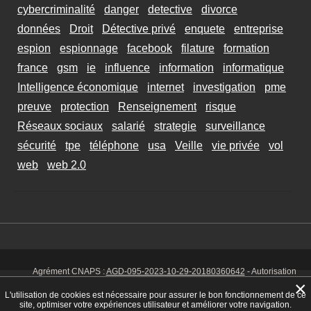
cybercriminalité
danger
detective
divorce
données
Droit
Détective privé
enquete
entreprise
espion
espionnage
facebook
filature
formation
france
gsm
ie
influence
information
informatique
Intelligence économique
internet
investigation
pme
preuve
protection
Renseignement
risque
Réseaux sociaux
salarié
strategie
surveillance
sécurité
tpe
téléphone
usa
Veille
vie privée
vol
web
web 2.0
Agrément CNAPS :
AGD-095-2023-10-29-20180360642
- Autorisation
d’exercer CNAPS :
AUT-095-2113-01-07-20140365170
- SIRET 449 086
×
925 00038 - Code NAF 8030 Z -
Mentions Légales
-
Cookies
Tél. : 06 14
L'utilisation de cookies est nécessaire pour assurer le bon fonctionnement de ce
01 75 32
site, optimiser votre expériences utilisateur et améliorer votre navigation.