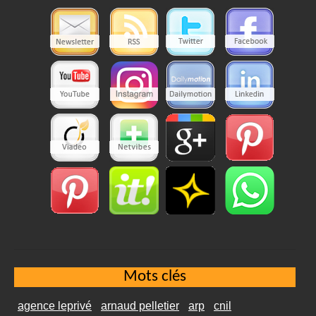
Mots clés
agence leprivé
arnaud pelletier
arp
cnil