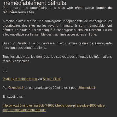
irrémédiablement détruits
Pire encore, les propriétaires des sites web
n’ont aucun espoir de
récupérer leurs sites
.
A moins d’avoir réalisé une sauvegarde indépendante de l’hébergeur, les
propriétaires des sites ne les reverront jamais: ils sont irrémédiablement
détruits. Le pirate qui s’est attaqué à l’hébergeur australien Distribut.IT a en
effet tout effacé sur l’ensemble des machines accessibles en ligne.
Du coup Distribut.IT a dû confesser n’avoir jamais réalisé de sauvegarde
hors ligne des données clients.
Tous les sites web, les données, les sauvegardes et toutes les informations
réseaux associées.
[…]
[
Sydney Morning Herald
via
Silicon Filter
]
Par
Gizmodo.fr
en partenariat avec 20minutes.fr pour
20minutes.fr
En savoir plus :
http://www.20minutes.fr/article/746657/hebergeur-pirate-plus-4800-sites-
web-irremediablement-detruits