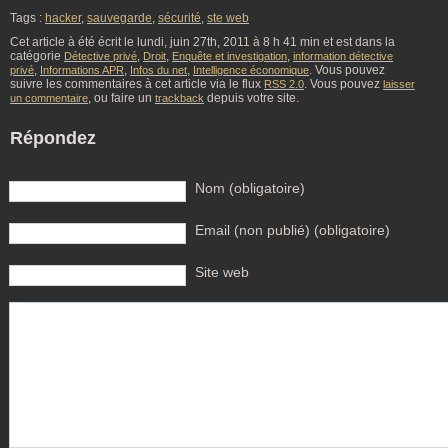
Tags :
hacker
,
sauvegarde
,
sécurité
,
ste web
Cet article à été écrit le lundi, juin 27th, 2011 à 8 h 41 min et est dans la
catégorie
,
,
,
Détective privé
Droit
Enquête et investigation
information détective
,
,
,
. Vous pouvez
privé
Informations APR
Infos du net
Intelligence économique
suivre les commentaires à cet article via le flux
. Vous pouvez
RSS 2.0
laisser
, ou faire un
depuis votre site.
un commentaire
trackback
Répondez
Nom (obligatoire)
Email (non publié) (obligatoire)
Site web