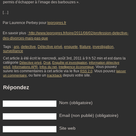
permis d’échapper à l’image des barbouzes ».
[…]
Par Laurence Perbey pour
leprogres.fr
En savoir plus :
http://www.leprogres.fr/loire/2011/08/02/profession-detective-
des-divorces-mais-pas-que
Tags :
arp
,
detective
,
Détective privé
,
enquete
,
filature
,
investigation
,
surveillance
Cet article à été écrit le mercredi, août 3rd, 2011 à 9 h 52 min et est dans la
catégorie
,
,
,
Détective privé
Droit
Enquête et investigation
information détective
,
,
,
. Vous pouvez
privé
Informations APR
Infos du net
Intelligence économique
suivre les commentaires à cet article via le flux
. Vous pouvez
RSS 2.0
laisser
, ou faire un
depuis votre site.
un commentaire
trackback
Répondez
Nom (obligatoire)
Email (non publié) (obligatoire)
Site web