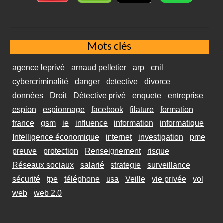
Mots clés
agence leprivé
arnaud pelletier
arp
cnil
cybercriminalité
danger
detective
divorce
données
Droit
Détective privé
enquete
entreprise
espion
espionnage
facebook
filature
formation
france
gsm
ie
influence
information
informatique
Intelligence économique
internet
investigation
pme
preuve
protection
Renseignement
risque
Réseaux sociaux
salarié
strategie
surveillance
sécurité
tpe
téléphone
usa
Veille
vie privée
vol
web
web 2.0