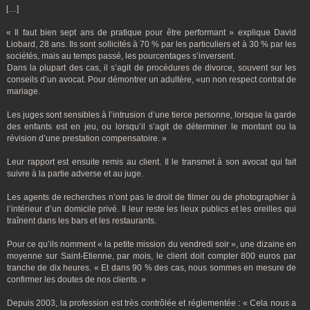
[…]
« Il faut bien sept ans de pratique pour être performant » explique David
Liobard, 28 ans. Ils sont sollicités à 70 % par les particuliers et à 30 % par les
sociétés, mais au temps passé, les pourcentages s’inversent.
Dans la plupart des cas, il s’agit de procédures de divorce, souvent sur les
conseils d’un avocat. Pour démontrer un adultère, «un non respect contrat de
mariage.
Les juges sont sensibles à l’intrusion d’une tierce personne, lorsque la garde
des enfants est en jeu, ou lorsqu’il s’agit de déterminer le montant ou la
révision d’une prestation compensatoire. »
Leur rapport est ensuite remis au client. Il le transmet à son avocat qui fait
suivre à la partie adverse et au juge.
Les agents de recherches n’ont pas le droit de filmer ou de photographier à
l’intérieur d’un domicile privé. Il leur reste les lieux publics et les oreilles qui
traînent dans les bars et les restaurants.
Pour ce qu’ils nomment « la petite mission du vendredi soir », une dizaine en
moyenne sur Saint-Etienne, par mois, le client doit compter 800 euros par
tranche de dix heures. « Et dans 90 % des cas, nous sommes en mesure de
confirmer les doutes de nos clients. »
Depuis 2003, la profession est très contrôlée et réglementée : « Cela nous a