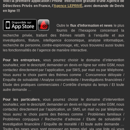
Voici la première application I Phone interactive gratuite d’une Agence de
Détectives Privés en France, l’
Agence LEPRIVÉ
, avec demande de Devis
en ligne !!!
Outre le
flux d’information et news
le plus
fournis de l’hexagone concernant la
recherche privée, traitant des thèmes relatifs à l’enquête et aux
investigations, filature, intelligence économique, analyse informatique,
recherche de personne, contre-espionnage, etc, vous trouverez aussi toutes
les fonctionnalités de l’agence de manière interactive.
Pour les entreprises
, vous pourrez choisir le domaine d’intervention
souhaitez, voir le descriptif, demander un devis en ligne sur votre GSM, nous
contactez directement par l’application, par SMS, par mail ou par téléphone.
Vous aurez le choix parmi des thèmes comme : Concurrence déloyale /
Enquête de solvabilité / Analyse concurrentielle / Investigations financières /
Etude des pratiques commerciales / Contrôle d’emploi du temps / Et toute
autre demande …
Pour les particuliers
, vous pourrez choisir le domaine d’intervention
souhaitez, voir le descriptif, demander un devis en ligne sur votre GSM, nous
contactez directement par l’application, un SMS, un mail ou par téléphone.
Vous aurez le choix parmi des thèmes comme : Problèmes familiaux /
Problèmes conjugaux / Recherche d’adresse / Etude de solvabilité /
Investigation financière / Enquête de moralité / Et toute autre demande …
Toutes les news vous sont proposez en temps réel, via une liste où vous