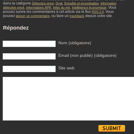
dans la catégorie
,
,
,
Détective privé
Droit
Enquête et investigation
information
,
,
,
. Vous
détective privé
Informations APR
Infos du net
Intelligence économique
pouvez suivre les commentaires à cet article via le flux
. Vous
RSS 2.0
pouvez
, ou faire un
depuis votre site.
laisser un commentaire
trackback
Répondez
Nom (obligatoire)
Email (non publié) (obligatoire)
Site web
Alternative: