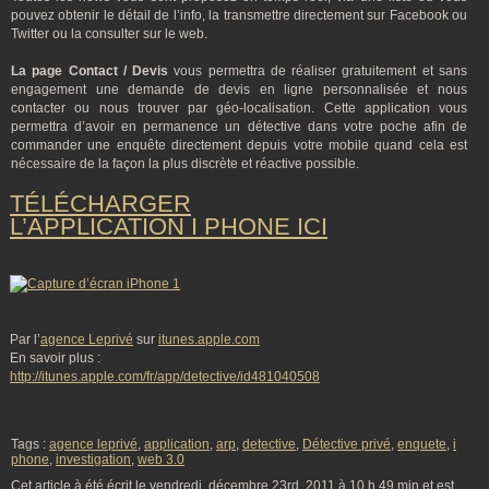
pouvez obtenir le détail de l’info, la transmettre directement sur Facebook ou
Twitter ou la consulter sur le web.
La page Contact / Devis
vous permettra de réaliser gratuitement et sans
engagement une demande de devis en ligne personnalisée et nous
contacter ou nous trouver par géo-localisation. Cette application vous
permettra d’avoir en permanence un détective dans votre poche afin de
commander une enquête directement depuis votre mobile quand cela est
nécessaire de la façon la plus discrète et réactive possible.
TÉLÉCHARGER
L’APPLICATION I PHONE ICI
Par l’
agence Leprivé
sur
itunes.apple.com
En savoir plus :
http://itunes.apple.com/fr/app/detective/id481040508
Tags :
agence leprivé
,
application
,
arp
,
detective
,
Détective privé
,
enquete
,
i
phone
,
investigation
,
web 3.0
Cet article à été écrit le vendredi, décembre 23rd, 2011 à 10 h 49 min et est