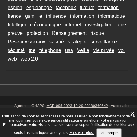
espion
espionnage
facebook
filature
formation
france
gsm
ie
influence
information
informatique
Intelligence économique
internet
investigation
pme
preuve
protection
Renseignement
risque
Réseaux sociaux
salarié
strategie
surveillance
sécurité
tpe
téléphone
usa
Veille
vie privée
vol
web
web 2.0
Agrément CNAPS :
AGD-095-2023-10-29-20180360642
- Autorisation
d’exercer CNAPS :
AUT-095-2113-01-07-20140365170
- SIRET 449 086
×
925 00038 - Code NAF 8030 Z -
Mentions Légales
-
Cookies
Tél. : 06 14
L'utilisation de cookies est nécessaire pour assurer le bon fonctionnement de ce
01 75 32
site, optimiser votre expériences utilisateur et améliorer votre navigation.
En poursuivant votre visite sur ce site, vous accepter l’utilisation de cookies aux
seuls fins statistiques anonymes.
En savoir plus.
J'ai compris