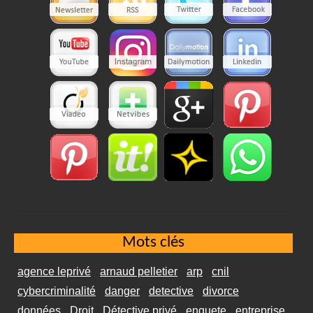
Mots clés
agence leprivé
arnaud pelletier
arp
cnil
cybercriminalité
danger
detective
divorce
données
Droit
Détective privé
enquete
entreprise