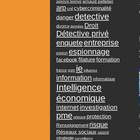
arnaud pelletier
agence leprivé
arp
cybercriminalité
cnil
detective
danger
Droit
divorce
données
Détective privé
entreprise
enquete
espionnage
espion
formation
facebook
filature
ie
france
gsm
influence
information
informatique
Intelligence
économique
internet
investigation
pme
protection
preuve
risque
Renseignement
Réseaux sociaux
salarié
strategie
surveillance