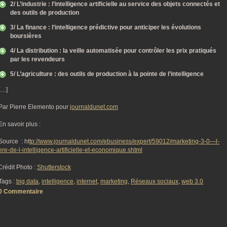
2/ L’industrie : l’intelligence artificielle au service des objets connectés et
des outils de production
3/ La finance : l’intelligence prédictive pour anticiper les évolutions
boursières
4/ La distribution : la veille automatisée pour contrôler les prix pratiqués
par les revendeurs
5/ L’agriculture : des outils de production à la pointe de l’intelligence
[…]
Par Pierre Elemento pour
journaldunet.com
En savoir plus :
Source : ht
tp://www.journaldunet.com/ebusiness/expert/59012/marketing-3-0—l-
ere-de-l-intelligence-artificielle-et-economique.shtml
Crédit Photo :
Shutterstock
Tags :
big data
,
intelligence
,
internet
,
marketing
,
Réseaux sociaux
,
web 3.0
0 Commentaire