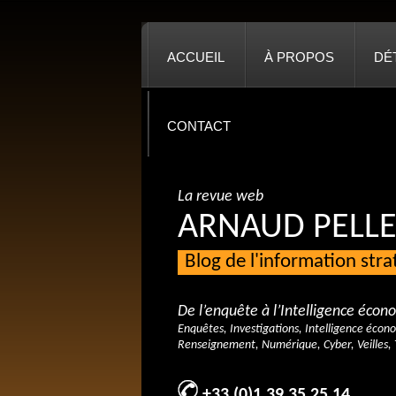
ACCUEIL
À PROPOS
DÉ
CONTACT
La revue web
ARNAUD PELLE
Blog de l'information str
De l’enquête à l’Intelligence éco
Enquêtes, Investigations, Intelligence écon
Renseignement, Numérique, Cyber, Veilles, 
+33 (0)1 39 35 25 14