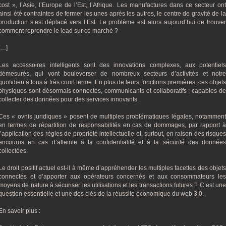
cost », l’Asie, l’Europe de l’Est, l’Afrique. Les manufactures dans ce secteur ont
ainsi été contraintes de fermer les unes après les autres, le centre de gravité de la
production s’est déplacé vers l’Est. Le problème est alors aujourd’hui de trouver
comment reprendre le lead sur ce marché ?
[…]
Les accessoires intelligents sont des innovations complexes, aux potentiels
démesurés, qui vont bouleverser de nombreux secteurs d’activités et notre
quotidien à tous à très court terme. En plus de leurs fonctions premières, ces objets
physiques sont désormais connectés, communicants et collaboratifs ; capables de
collecter des données pour des services innovants.
Ces « ovnis juridiques » posent de multiples problématiques légales, notamment
en termes de répartition de responsabilités en cas de dommages, par rapport à
l’application des règles de propriété intellectuelle et, surtout, en raison des risques
encourus en cas d’atteinte à la confidentialité et à la sécurité des données
collectées.
Le droit positif actuel est-il à même d’appréhender les multiples facettes des objets
connectés et d’apporter aux opérateurs concernés et aux consommateurs les
moyens de nature à sécuriser les utilisations et les transactions futures ? C’est une
question essentielle et une des clés de la réussite économique du web 3.0.
En savoir plus :