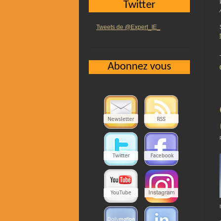
Twitter
Tweets de @Expert_IE_
Abonnez vous