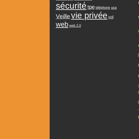
sécurité
tpe
téléphone
usa
vie privée
Veille
vol
web
web 2.0