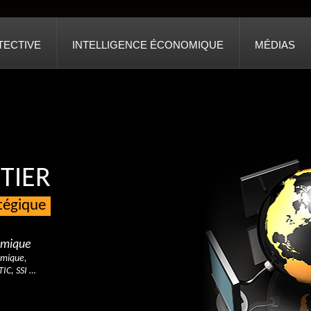
TECTIVE
INTELLIGENCE ÉCONOMIQUE
MÉDIAS
TIER
atégique
nomique
omique,
TIC, SSI …