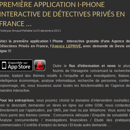
PREMIÈRE APPLICATION I-PHONE
INTERACTIVE DE DÉTECTIVES PRIVÉS EN
FRANCE …
Posté par Arnaud Pelletier le 23 décembre 2011
Voici la première application I Phone interactive gratuite d’une Agence de
Détectives Privés en France, l’
Agence LEPRIVÉ
, avec demande de Devis e
ligne !!!
Outre le
flux d’information et news
le plus
fournis de l’hexagone concernant la recherche
privée, traitant des thèmes relatifs à l’enquête et aux investigations, filature,
intelligence économique, analyse informatique, recherche de personne, contre-
espionnage, etc, vous trouverez aussi toutes les fonctionnalités de l’agence de
manière interactive.
Pour les entreprises
, vous pourrez choisir le domaine d’intervention souhaitez
voir le descriptif, demander un devis en ligne sur votre GSM, nous contactez
directement par l’application, par SMS, par mail ou par téléphone. Vous aurez le
choix parmi des thèmes comme : Concurrence déloyale / Enquête de solvabilité /
Analyse concurrentielle / Investigations financières / Etude des pratiques
commerciales / Contrôle d’emploi du temps / Et toute autre demande …