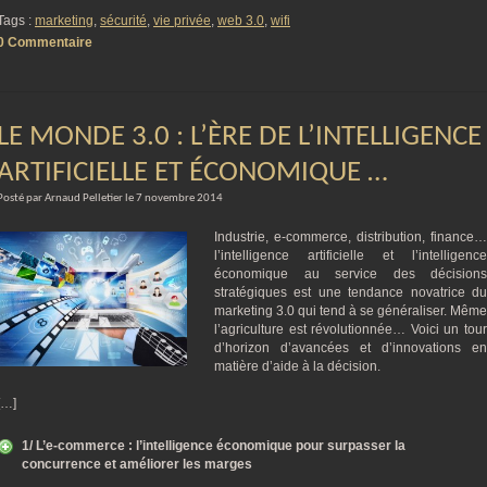
Tags :
marketing
,
sécurité
,
vie privée
,
web 3.0
,
wifi
0 Commentaire
LE MONDE 3.0 : L’ÈRE DE L’INTELLIGENCE
ARTIFICIELLE ET ÉCONOMIQUE …
Posté par Arnaud Pelletier le 7 novembre 2014
Industrie, e-commerce, distribution, finance…
l’intelligence artificielle et l’intelligence
économique au service des décisions
stratégiques est une tendance novatrice du
marketing 3.0 qui tend à se généraliser. Même
l’agriculture est révolutionnée… Voici un tour
d’horizon d’avancées et d’innovations en
matière d’aide à la décision.
[…]
1/ L’e-commerce : l’intelligence économique pour surpasser la
concurrence et améliorer les marges