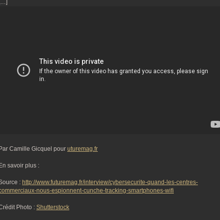
[…]
Par Camille Gicquel pour
uturemag.fr
En savoir plus :
Source :
http://www.futuremag.fr/interview/cybersecurite-quand-les-centres-
commerciaux-nous-espionnent-cunche-tracking-smartphones-wifi
Crédit Photo :
Shutterstock