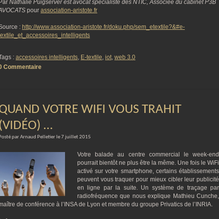
Par
Nathalie Puigserver est avocat spécialiste des NTIC, Associée du cabinet P3B
AVOCATS
pour
association-aristote.fr
Source :
http://www.association-aristote.fr/doku.php/sem_etextile?&#e-
textile_et_accessoires_intelligents
Tags :
accessoires intelligents
,
E-textile
,
iot
,
web 3.0
0 Commentaire
QUAND VOTRE WIFI VOUS TRAHIT
(VIDÉO) …
Posté par Arnaud Pelletier le 7 juillet 2015
Votre balade au centre commercial le week-end
pourrait bientôt ne plus être la même. Une fois le WiFi
activé sur votre smartphone, certains établissements
peuvent vous traquer pour mieux cibler leur publicité
en ligne par la suite. Un système de traçage par
radiofréquence que nous explique Mathieu Cunche,
maître de conférence à l’INSA de Lyon et membre du groupe Privatics de l’INRIA.