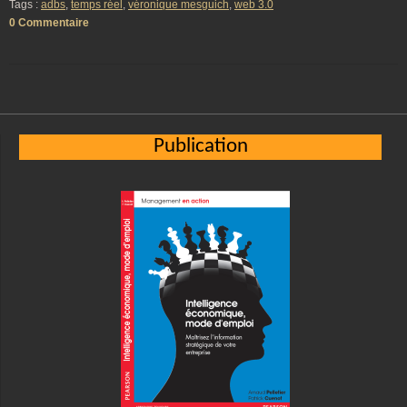
Tags :
adbs
,
temps réel
,
véronique mesguich
,
web 3.0
0 Commentaire
Publication