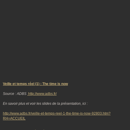
Veille et temps réel (1) : The time is now
Source : ADBS
http://www.adbs.fr/
En savoir plus et voir les slides de la présentation, ici :
http://www.adbs.fr/veille-et-temps-reel-1-the-time-is-now-92803.htm?
RH=ACCUEIL