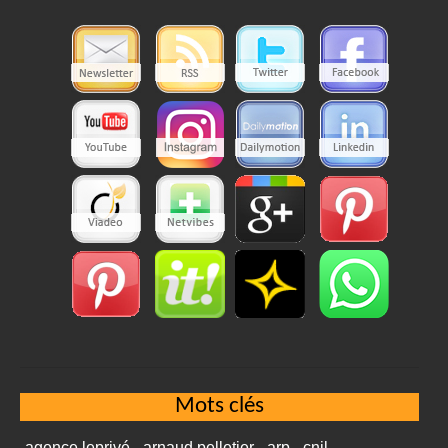
Mots clés
agence leprivé
arnaud pelletier
arp
cnil