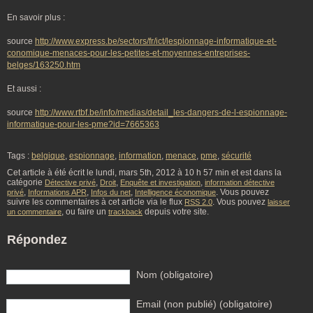
En savoir plus :
source
http://www.express.be/sectors/fr/ict/lespionnage-informatique-et-
conomique-menaces-pour-les-petites-et-moyennes-entreprises-
belges/163250.htm
Et aussi :
source
http://www.rtbf.be/info/medias/detail_les-dangers-de-l-espionnage-
informatique-pour-les-pme?id=7665363
Tags :
belgique
,
espionnage
,
information
,
menace
,
pme
,
sécurité
Cet article à été écrit le lundi, mars 5th, 2012 à 10 h 57 min et est dans la
catégorie
,
,
,
Détective privé
Droit
Enquête et investigation
information détective
,
,
,
. Vous pouvez
privé
Informations APR
Infos du net
Intelligence économique
suivre les commentaires à cet article via le flux
. Vous pouvez
RSS 2.0
laisser
, ou faire un
depuis votre site.
un commentaire
trackback
Répondez
Nom (obligatoire)
Email (non publié) (obligatoire)