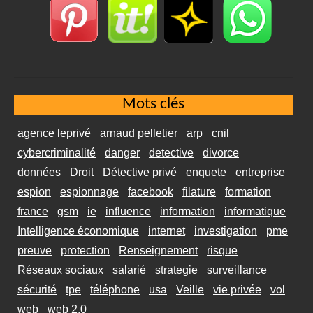
Mots clés
agence leprivé
arnaud pelletier
arp
cnil
cybercriminalité
danger
detective
divorce
données
Droit
Détective privé
enquete
entreprise
espion
espionnage
facebook
filature
formation
france
gsm
ie
influence
information
informatique
Intelligence économique
internet
investigation
pme
preuve
protection
Renseignement
risque
Réseaux sociaux
salarié
strategie
surveillance
sécurité
tpe
téléphone
usa
Veille
vie privée
vol
web
web 2.0