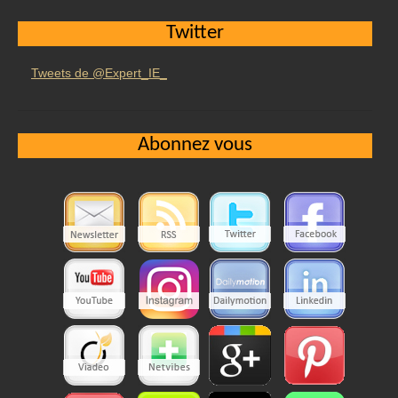
Twitter
Tweets de @Expert_IE_
Abonnez vous