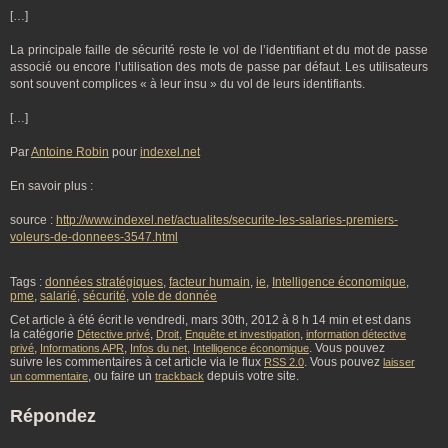
[…]
La principale faille de sécurité reste le vol de l’identifiant et du mot de passe
associé ou encore l’utilisation des mots de passe par défaut. Les utilisateurs
sont souvent complices « à leur insu » du vol de leurs identifiants.
[…]
Par
Antoine Robin
pour
indexel.net
En savoir plus :
source :
http://www.indexel.net/actualites/securite-les-salaries-premiers-
voleurs-de-donnees-3547.html
Tags :
données stratégiques
,
facteur humain
,
ie
,
Intelligence économique
,
pme
,
salarié
,
sécurité
,
vole de donnée
Cet article à été écrit le vendredi, mars 30th, 2012 à 8 h 14 min et est dans
la catégorie
,
,
,
Détective privé
Droit
Enquête et investigation
information détective
,
,
,
. Vous pouvez
privé
Informations APR
Infos du net
Intelligence économique
suivre les commentaires à cet article via le flux
. Vous pouvez
RSS 2.0
laisser
, ou faire un
depuis votre site.
un commentaire
trackback
Répondez