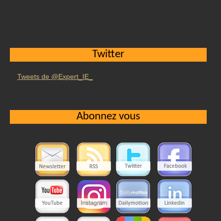
Twitter
Tweets de @Expert_IE_
Abonnez vous