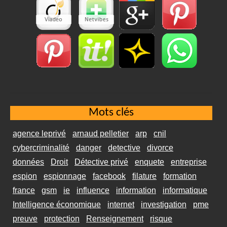
Mots clés
agence leprivé
arnaud pelletier
arp
cnil
cybercriminalité
danger
detective
divorce
données
Droit
Détective privé
enquete
entreprise
espion
espionnage
facebook
filature
formation
france
gsm
ie
influence
information
informatique
Intelligence économique
internet
investigation
pme
preuve
protection
Renseignement
risque