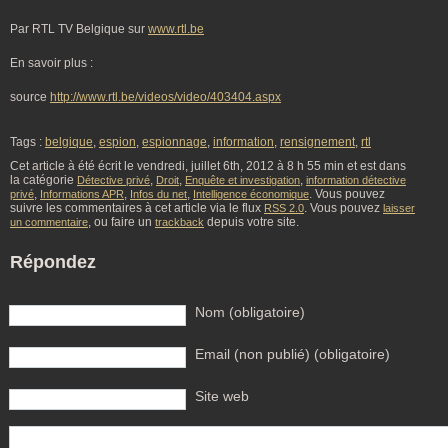
Par RTL TV Belgique sur
www.rtl.be
En savoir plus :
source
http://www.rtl.be/videos/video/403404.aspx
Tags :
belgique
,
espion
,
espionnage
,
information
,
rensignement
,
rtl
Cet article à été écrit le vendredi, juillet 6th, 2012 à 8 h 55 min et est dans
la catégorie
,
,
,
Détective privé
Droit
Enquête et investigation
information détective
,
,
,
. Vous pouvez
privé
Informations APR
Infos du net
Intelligence économique
suivre les commentaires à cet article via le flux
. Vous pouvez
RSS 2.0
laisser
, ou faire un
depuis votre site.
un commentaire
trackback
Répondez
Nom (obligatoire)
Email (non publié) (obligatoire)
Site web