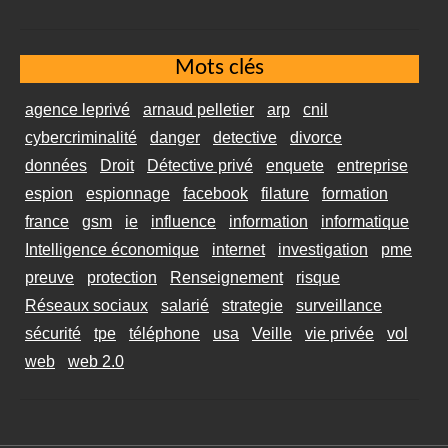
Mots clés
agence leprivé
arnaud pelletier
arp
cnil
cybercriminalité
danger
detective
divorce
données
Droit
Détective privé
enquete
entreprise
espion
espionnage
facebook
filature
formation
france
gsm
ie
influence
information
informatique
Intelligence économique
internet
investigation
pme
preuve
protection
Renseignement
risque
Réseaux sociaux
salarié
strategie
surveillance
sécurité
tpe
téléphone
usa
Veille
vie privée
vol
web
web 2.0