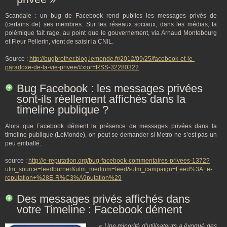
Scandale : un bug de Facebook rend publics les messages privés de
(certains de) ses membres. Sur les réseaux sociaux, dans les médias, la
polémique fait rage, au point que le gouvernement, via Arnaud Montebourg
et Fleur Pellerin, vient de saisir la CNIL.
Source :
http://bugbrother.blog.lemonde.fr/2012/09/25/facebook-et-le-
paradoxe-de-la-vie-privee/#xtor=RSS-32280322
Bug Facebook : les messages privées
sont-ils réellement affichés dans la
timeline publique ?
Alors que Facebook dément la présence de messages privées dans la
timeline publique (LeMonde), on peut se demander si Metro ne s’est pas un
peu emballé.
source :
http://e-reputation.org/bug-facebook-commentaires-privees-1372?
utm_source=feedburner&utm_medium=feed&utm_campaign=Feed%3A+e-
reputation+%28E-R%C3%A9putation%29
Des messages privés affichés dans
votre Timeline : Facebook dément
« Une minorité d’utilisateurs a évoqué des