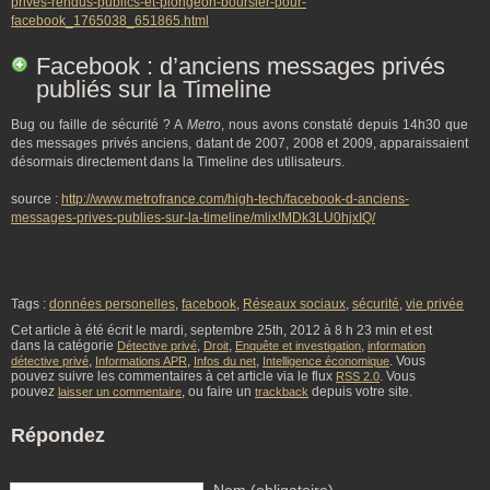
prives-rendus-publics-et-plongeon-boursier-pour-
facebook_1765038_651865.html
Facebook : d’anciens messages privés
publiés sur la Timeline
Bug ou faille de sécurité ? A
Metro
, nous avons constaté depuis 14h30 que
des messages privés anciens, datant de 2007, 2008 et 2009, apparaissaient
désormais directement dans la Timeline des utilisateurs.
source :
http://www.metrofrance.com/high-tech/facebook-d-anciens-
messages-prives-publies-sur-la-timeline/mlix!MDk3LU0hjxIQ/
Tags :
données personelles
,
facebook
,
Réseaux sociaux
,
sécurité
,
vie privée
Cet article à été écrit le mardi, septembre 25th, 2012 à 8 h 23 min et est
dans la catégorie
,
,
,
Détective privé
Droit
Enquête et investigation
information
,
,
,
. Vous
détective privé
Informations APR
Infos du net
Intelligence économique
pouvez suivre les commentaires à cet article via le flux
. Vous
RSS 2.0
pouvez
, ou faire un
depuis votre site.
laisser un commentaire
trackback
Répondez