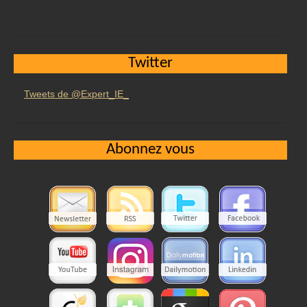
Twitter
Tweets de @Expert_IE_
Abonnez vous