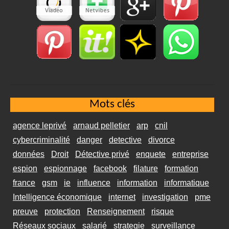
Mots clés
agence leprivé
arnaud pelletier
arp
cnil
cybercriminalité
danger
detective
divorce
données
Droit
Détective privé
enquete
entreprise
espion
espionnage
facebook
filature
formation
france
gsm
ie
influence
information
informatique
Intelligence économique
internet
investigation
pme
preuve
protection
Renseignement
risque
Réseaux sociaux
salarié
strategie
surveillance