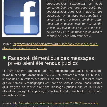
préoccupations concernant ce qu’ils
pensaient être des messages privés qui
apparaissaient dans leur Timeline. Nos
ingénieurs ont analysé ces requêtes et
indiquent que les messages étaient des
anciennes publications qui ont toujours été
visibles sur leur profil. Facebook se félicite
de voir qu’il n’y a ici aucune faille dans la
sécurité de l’accès aux données »
.
source :
http://www.pcinpact.com/news/74059-facebook-messages-prives-
affiches-dans-timeline-ou-pas.htm
Facebook dément que des messages
privés aient été rendus publics
Le journal
Metro
a annoncé, lundi 24 septembre que d’anciens messages
privés publiés sur Facebook de 2007 à 2009 avaient été rendus publics sur
le bloc des publications des amis sur le mur de nombreux utilisateurs. Alors
que de nombreux témoignages vont dans ce sens, le réseau social affirme
qu’il s’agirait en réalité d’anciens messages publiés sur les murs des
utilisateurs, auxquels le passage à la Timeline de Facebook a donné une
nouvelle visibilité.
source :
http://www.lemonde.fr/technologies/article/2012/09/24/messages-