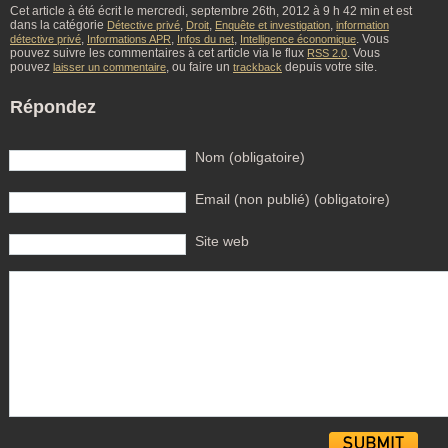
Cet article à été écrit le mercredi, septembre 26th, 2012 à 9 h 42 min et est
dans la catégorie
,
,
,
Détective privé
Droit
Enquête et investigation
information
,
,
,
. Vous
détective privé
Informations APR
Infos du net
Intelligence économique
pouvez suivre les commentaires à cet article via le flux
. Vous
RSS 2.0
pouvez
, ou faire un
depuis votre site.
laisser un commentaire
trackback
Répondez
Nom (obligatoire)
Email (non publié) (obligatoire)
Site web