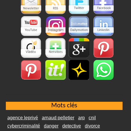
Mots clés
agence leprivé
arnaud pelletier
arp
cnil
cybercriminalité
danger
detective
divorce