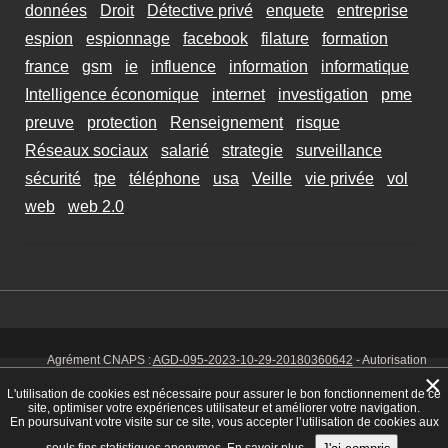
données
Droit
Détective privé
enquete
entreprise
espion
espionnage
facebook
filature
formation
france
gsm
ie
influence
information
informatique
Intelligence économique
internet
investigation
pme
preuve
protection
Renseignement
risque
Réseaux sociaux
salarié
strategie
surveillance
sécurité
tpe
téléphone
usa
Veille
vie privée
vol
web
web 2.0
Agrément CNAPS :
AGD-095-2023-10-29-20180360642
- Autorisation
d’exercer CNAPS :
AUT-095-2113-01-07-20140365170
- SIRET 449 086
×
925 00038 - Code NAF 8030 Z -
Mentions Légales
-
Cookies
Tél. : 06 14
L'utilisation de cookies est nécessaire pour assurer le bon fonctionnement de ce
01 75 32
site, optimiser votre expériences utilisateur et améliorer votre navigation.
En poursuivant votre visite sur ce site, vous accepter l’utilisation de cookies aux
seuls fins statistiques anonymes.
En savoir plus.