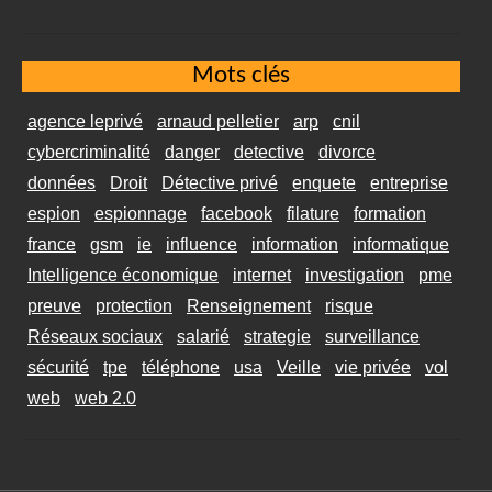
Mots clés
agence leprivé
arnaud pelletier
arp
cnil
cybercriminalité
danger
detective
divorce
données
Droit
Détective privé
enquete
entreprise
espion
espionnage
facebook
filature
formation
france
gsm
ie
influence
information
informatique
Intelligence économique
internet
investigation
pme
preuve
protection
Renseignement
risque
Réseaux sociaux
salarié
strategie
surveillance
sécurité
tpe
téléphone
usa
Veille
vie privée
vol
web
web 2.0