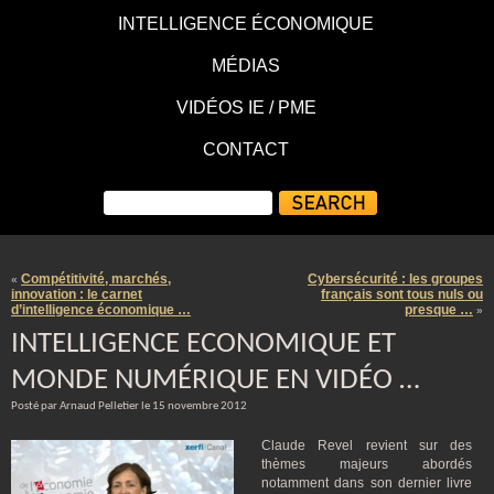
INTELLIGENCE ÉCONOMIQUE
MÉDIAS
VIDÉOS IE / PME
CONTACT
Compétitivité, marchés,
Cybersécurité : les groupes
«
innovation : le carnet
français sont tous nuls ou
d’intelligence économique …
presque …
»
INTELLIGENCE ECONOMIQUE ET
MONDE NUMÉRIQUE EN VIDÉO …
Posté par Arnaud Pelletier le 15 novembre 2012
Claude Revel revient sur des
thèmes majeurs abordés
notamment dans son dernier livre