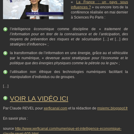
«
La France : un pays sous
influences ?
» ou encore lors de la
conférence réalisée en mai dernier
à Sciences Po Paris :
l’intelligence économique comme discipline de «
traitement de
l’information pour en tirer de la connaissance et de l’anticipation, des
moyens de prévention des risques et de sécurisation
[…]
et
[…]
des
stratégies d’influence
« ;
la transformation de l’information en une énergie, grâce au et véhiculée
par le numérique, «
devenue aussi stratégique pour l’économie et le
politique que des énergies physiques comme le pétrole ou le gaz
« ;
l’utilisation non éthique des technologies numériques facilitant la
manipulation d’individus ou de groupes.
[…]
VOIR LA VIDÉO ICI
Par Claude REVEL pour
xerficanal.com
et la rédaction de
msiemc.blogspot.fr
En savoir plus :
source
http://www.xerficanal.com/numerique-et-intelligence-economique-
claude-revel-605.html