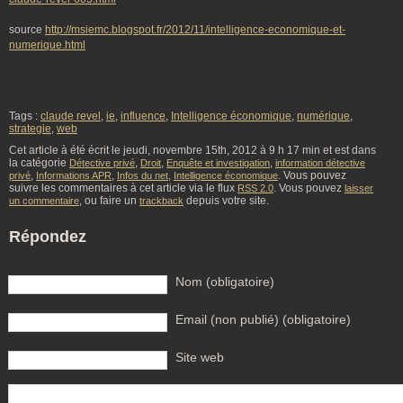
source
http://msiemc.blogspot.fr/2012/11/intelligence-economique-et-
numerique.html
Tags :
claude revel
,
ie
,
influence
,
Intelligence économique
,
numérique
,
strategie
,
web
Cet article à été écrit le jeudi, novembre 15th, 2012 à 9 h 17 min et est dans
la catégorie
,
,
,
Détective privé
Droit
Enquête et investigation
information détective
,
,
,
. Vous pouvez
privé
Informations APR
Infos du net
Intelligence économique
suivre les commentaires à cet article via le flux
. Vous pouvez
RSS 2.0
laisser
, ou faire un
depuis votre site.
un commentaire
trackback
Répondez
Nom (obligatoire)
Email (non publié) (obligatoire)
Site web