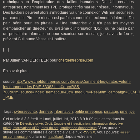
techniques et l’exploitation des failles humaines
. De fait, certaines
entreprises, notamment les TPE, protègent très mal leur réseau informatique.
Des hackers peuvent alors s’introduire via une connexion Wifi non sécurisée,
par exemple. Pire. Le réseau est parfois connecté directement à Internet. Du
pain bénit pour les pirates. « Une entreprise qui n’a pas les moyens
d’embaucher un directeur du système d’information (DSI), ou ne passe par
un prestataire informatique pour sécuriser son réseau, joue avec le feu »,
prévient Guillaume Vassault-Houlière.
[…]
Par Julien VAN DER FEER pour
chefdentreprise.com
En savoir plus :
source
http://www.chefdentreprise.com/Breves/Comment-les-pirates-volent-
les-donnees-des-PME-53383.htm#xtor=RSS-
700&utm_source=IndexThematique&utm_medium=Rss&utm_campaign=CEM_
_PME
Tags :
cybersécurité
,
donnée
,
information
,
petite entreprise
,
piratage
,
pme
,
tpe
Cet article à été écrit le lundi, juillet 1st, 2013 à 9 h 09 min et est dans la
catégorie
,
,
,
Détective privé
Droit
Enquête et investigation
information détective
,
,
,
. Vous pouvez
privé
Informations APR
Infos du net
Intelligence économique
suivre les commentaires à cet article via le flux
. Vous pouvez
RSS 2.0
laisser
, ou faire un
depuis votre site.
un commentaire
trackback