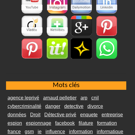
Mots clés
agence leprivé
arnaud pelletier
arp
cnil
cybercriminalité
danger
detective
divorce
données
Droit
Détective privé
enquete
entreprise
espion
espionnage
facebook
filature
formation
france
gsm
ie
influence
information
informatique