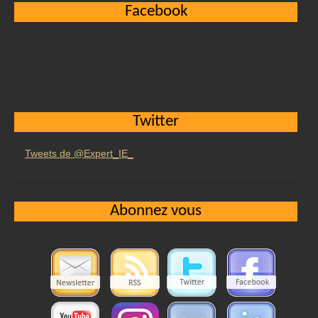
Facebook
Twitter
Tweets de @Expert_IE_
Abonnez vous