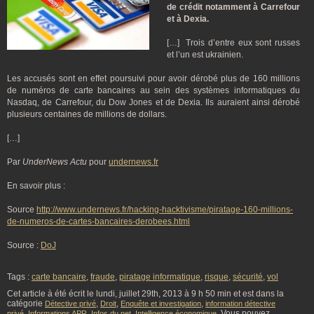
de crédit notamment à Carrefour
et à Dexia.
[…] Trois d’entre eux sont russes
et l’un est ukrainien.
Les accusés sont en effet poursuivi pour avoir dérobé plus de 160 millions
de numéros de carte bancaires au sein des systèmes informatiques du
Nasdaq, de Carrefour, du Dow Jones et de Dexia. Ils auraient ainsi dérobé
plusieurs centaines de millions de dollars.
[…]
Par
UnderNews Actu
pour
undernews.fr
En savoir plus :
Source
http://www.undernews.fr/hacking-hacktivisme/piratage-160-millions-
de-numeros-de-cartes-bancaires-derobees.html
Source :
DoJ
Tags :
carte bancaire
,
fraude
,
piratage informatique
,
risque
,
sécurité
,
vol
Cet article à été écrit le lundi, juillet 29th, 2013 à 9 h 50 min et est dans la
catégorie
,
,
,
Détective privé
Droit
Enquête et investigation
information détective
,
,
,
. Vous pouvez
privé
Informations APR
Infos du net
Intelligence économique