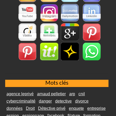
Mots clés
agence leprivé
arnaud pelletier
arp
cnil
cybercriminalité
danger
detective
divorce
données
Droit
Détective privé
enquete
entreprise
espion
espionnage
facebook
filature
formation