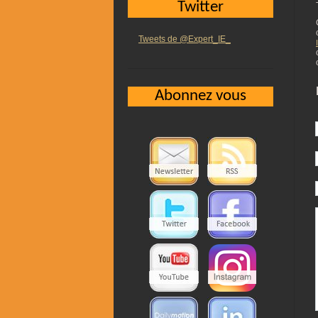
Twitter
Tweets de @Expert_IE_
Abonnez vous