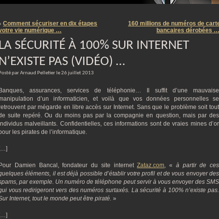
m
Comment sécuriser en dix étapes
160 millions de numéros de cart
«
votre vie numérique …
bancaires dérobées 
LA SÉCURITÉ À 100% SUR INTERNET
N’EXISTE PAS (VIDÉO) …
Posté par Arnaud Pelletier le 26 juillet 2013
Banques, assurances, services de téléphonie… Il suffit d’une mauvaise
manipulation d’un informaticien, et voilà que vos données personnelles se
retrouvent par mégarde en libre accès sur Internet. Sans que le problème soit tout
de suite repéré. Ou du moins pas par la compagnie en question, mais par des
individus malveillants. Confidentielles, ces informations sont de vraies mines d’or
pour les pirates de l’informatique.
[…]
Pour Damien Bancal, fondateur du site internet
Zataz.com
, «
à partir de ces
quelques éléments, il est déjà possible d’établir votre profil et de vous envoyer des
spams, par exemple. Un numéro de téléphone peut servir à vous envoyer des SMS
qui vous redirigeront vers des numéros surtaxés. La sécurité à 100% n’existe pas.
Sur Internet, tout le monde peut être piraté.
»
[…]