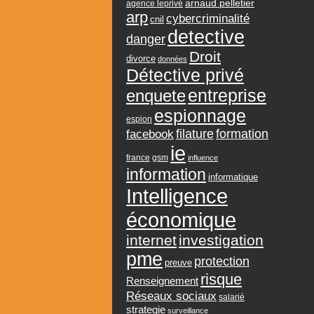
arnaud pelletier
agence leprivé
arp
cybercriminalité
cnil
detective
danger
Droit
divorce
données
Détective privé
entreprise
enquete
espionnage
espion
formation
facebook
filature
ie
france
gsm
influence
information
informatique
Intelligence
économique
internet
investigation
pme
protection
preuve
risque
Renseignement
Réseaux sociaux
salarié
strategie
surveillance