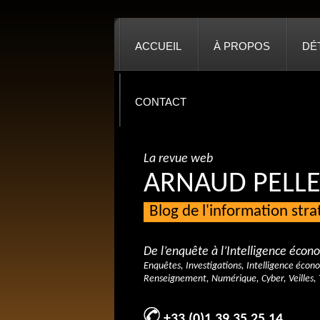
ACCUEIL
À PROPOS
DÉ
CONTACT
La revue web
ARNAUD PELLE
Blog de l'information str
De l’enquête à l’Intelligence éco
Enquêtes, Investigations, Intelligence écon
Renseignement, Numérique, Cyber, Veilles, 
+33 (0)1 39 35 25 14