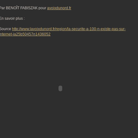
Par BENOÎT FABISZAK pour
avoixdunord.fr
En savoir plus :
Source
http://www.lavoixdunord.fr/region/la-securite-a-100-n-existe-pas-sur-
internet-ia25b50457n1436052