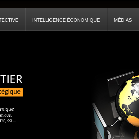
TECTIVE
INTELLIGENCE ÉCONOMIQUE
MÉDIAS
TIER
atégique
nomique
omique,
TIC, SSI …