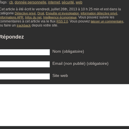
Tags :
cb
,
donnée personnelle
,
internet
,
sécurité
,
web
Cet article à été écrit le vendredi, juillet 26th, 2013 à 10 h 25 min et est dans la
catégorie
,
,
,
,
Détective privé
Droit
Enquête et investigation
information détective privé
,
,
. Vous pouvez suivre les
Informations APR
Infos du net
Intelligence économique
commentaires à cet article via le flux
. Vous pouvez
,
RSS 2.0
laisser un commentaire
ou faire un
depuis votre site.
trackback
Répondez
Nom (obligatoire)
Email (non publié) (obligatoire)
Site web