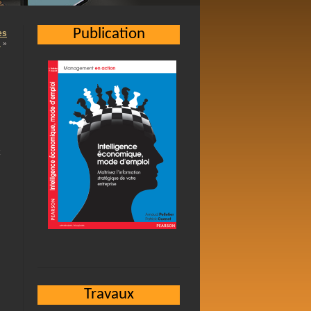
Publication
es
…
»
Travaux