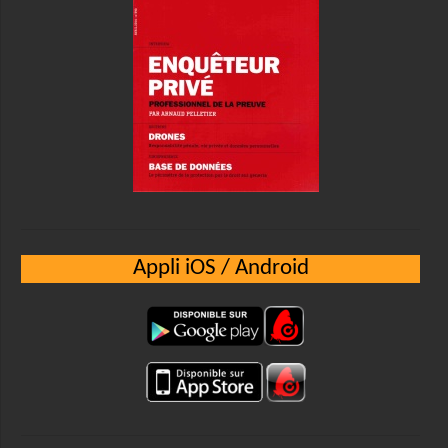
Appli iOS / Android