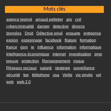
Mots clés
agence leprivé
arnaud pelletier
arp
cnil
cybercriminalité
danger
detective
divorce
données
Droit
Détective privé
enquete
entreprise
espion
espionnage
facebook
filature
formation
france
gsm
ie
influence
information
informatique
Intelligence économique
internet
investigation
pme
preuve
protection
Renseignement
risque
Réseaux sociaux
salarié
strategie
surveillance
sécurité
tpe
téléphone
usa
Veille
vie privée
vol
web
web 2.0