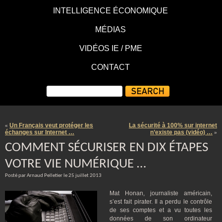
INTELLIGENCE ÉCONOMIQUE
MÉDIAS
VIDÉOS IE / PME
CONTACT
Un Français veut protéger les
La sécurité à 100% sur internet
«
échanges sur Internet …
n’existe pas (vidéo) …
»
COMMENT SÉCURISER EN DIX ÉTAPES
VOTRE VIE NUMÉRIQUE …
Posté par Arnaud Pelletier le 25 juillet 2013
Mat Honan, journaliste américain,
s’est fait pirater. Il a perdu le contrôle
de ses comptes et a vu toutes les
données de son ordinateur