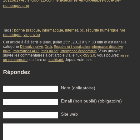
20120817ARTFIG00422-comment-securiser-en-dix-etapes-votre-vie-
numerique.php
Tags :
bonne pratique
,
informatique
,
internet
,
pc
,
sécurité numérique
,
vie
numérique
,
vie privée
Cet article à été écrit le jeudi, juillet 25th, 2013 à 9 h 33 min et est dans la
catégorie
,
,
,
Détective privé
Droit
Enquête et investigation
information détective
,
,
,
. Vous pouvez
privé
Informations APR
Infos du net
Intelligence économique
suivre les commentaires à cet article via le flux
. Vous pouvez
RSS 2.0
laisser
, ou faire un
depuis votre site.
un commentaire
trackback
Répondez
Nom (obligatoire)
Email (non publié) (obligatoire)
Site web