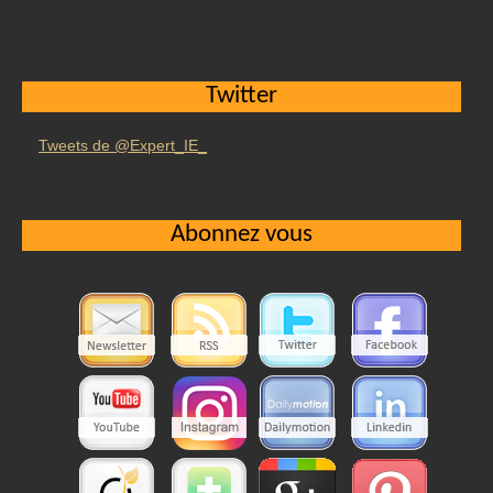
Twitter
Tweets de @Expert_IE_
Abonnez vous