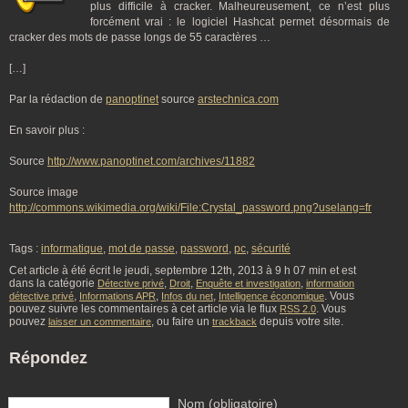
plus difficile à cracker. Malheureusement, ce n’est plus
forcément vrai : le logiciel Hashcat permet désormais de
cracker des mots de passe longs de 55 caractères …
[…]
Par la rédaction de
panoptinet
source
arstechnica.com
En savoir plus :
Source
http://www.panoptinet.com/archives/11882
Source image
http://commons.wikimedia.org/wiki/File:Crystal_password.png?uselang=fr
Tags :
informatique
,
mot de passe
,
password
,
pc
,
sécurité
Cet article à été écrit le jeudi, septembre 12th, 2013 à 9 h 07 min et est
dans la catégorie
,
,
,
Détective privé
Droit
Enquête et investigation
information
,
,
,
. Vous
détective privé
Informations APR
Infos du net
Intelligence économique
pouvez suivre les commentaires à cet article via le flux
. Vous
RSS 2.0
pouvez
, ou faire un
depuis votre site.
laisser un commentaire
trackback
Répondez
Nom (obligatoire)