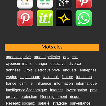
Mots clés
agence leprivé
arnaud pelletier
arp
cnil
cybercriminalité
danger
detective
divorce
données
Droit
Détective privé
enquete
entreprise
espion
espionnage
facebook
filature
formation
france
gsm
ie
influence
information
informatique
Intelligence économique
internet
investigation
pme
preuve
protection
Renseignement
risque
Réseaux sociaux
salarié
strategie
surveillance