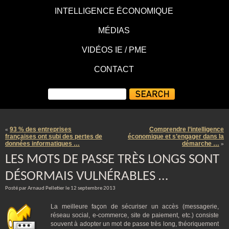
INTELLIGENCE ÉCONOMIQUE
MÉDIAS
VIDÉOS IE / PME
CONTACT
93 % des entreprises
Comprendre l’intelligence
«
françaises ont subi des pertes de
économique et s’engager dans la
données informatiques …
démarche …
»
LES MOTS DE PASSE TRÈS LONGS SONT
DÉSORMAIS VULNÉRABLES …
Posté par Arnaud Pelletier le 12 septembre 2013
La meilleure façon de sécuriser un accès (messagerie,
réseau social, e-commerce, site de paiement, etc.) consiste
souvent à adopter un mot de passe très long, théoriquement