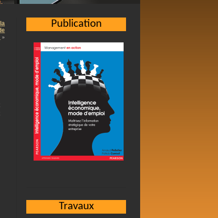
Publication
la
de
…
»
Travaux