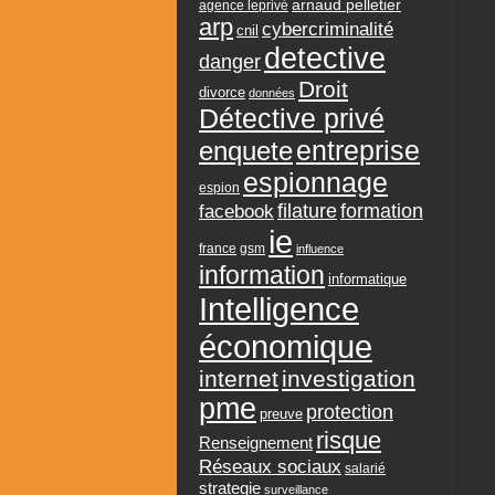
arnaud pelletier
agence leprivé
arp
cybercriminalité
cnil
detective
danger
Droit
divorce
données
Détective privé
entreprise
enquete
espionnage
espion
formation
facebook
filature
ie
france
gsm
influence
information
informatique
Intelligence
économique
internet
investigation
pme
protection
preuve
risque
Renseignement
Réseaux sociaux
salarié
strategie
surveillance