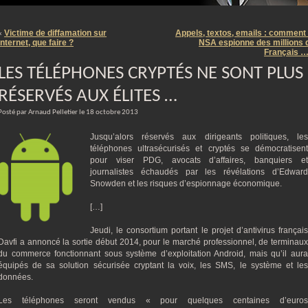
m
Victime de diffamation sur
Appels, textos, emails : comment 
«
internet, que faire ?
NSA espionne des millions 
Français 
LES TÉLÉPHONES CRYPTÉS NE SONT PLUS
RÉSERVÉS AUX ÉLITES …
Posté par Arnaud Pelletier le 18 octobre 2013
Jusqu’alors réservés aux dirigeants politiques, les
téléphones ultrasécurisés et cryptés se démocratisent
pour viser PDG, avocats d’affaires, banquiers et
journalistes échaudés par les révélations d’Edward
Snowden et les risques d’espionnage économique.
[…]
Jeudi, le consortium portant le projet d’antivirus français
Davfi a annoncé la sortie début 2014, pour le marché professionnel, de terminaux
du commerce fonctionnant sous système d’exploitation Android, mais qu’il aura
équipés de sa solution sécurisée cryptant la voix, les SMS, le système et les
données.
Les téléphones seront vendus « pour quelques centaines d’euros