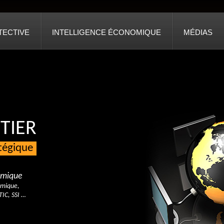
TECTIVE
INTELLIGENCE ÉCONOMIQUE
MÉDIAS
TIER
atégique
nomique
omique,
TIC, SSI …