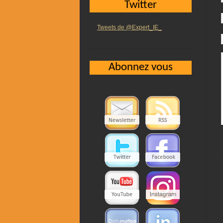
Twitter
Tweets de @Expert_IE_
Abonnez vous