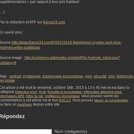
supplémentaires » par rapport à leur prix habituel.
[…]
Par la rédaction et AFP sur
france24.com
En savoir plus :
Source
http://www.france24.com/fr/20131018-telephones-cryptes-sont-plus-
reserves-elites-politiques
Source image :
http://commons.wikimedia.org/wiki/File:Android_robot.png?
uselang=fr
Tags :
andoid
,
cryptologie
,
espionnage économique
,
gsm
,
sécurité
,
sms
,
téléphone
,
vie privée
Cet article à été écrit le vendredi, octobre 18th, 2013 à 13 h 45 min et est dans la
catégorie
,
,
,
,
Détective privé
Droit
Enquête et investigation
information détective privé
,
,
. Vous pouvez suivre les
Informations APR
Infos du net
Intelligence économique
commentaires à cet article via le flux
. Vous pouvez
,
RSS 2.0
laisser un commentaire
ou faire un
depuis votre site.
trackback
Répondez
Nom (obligatoire)