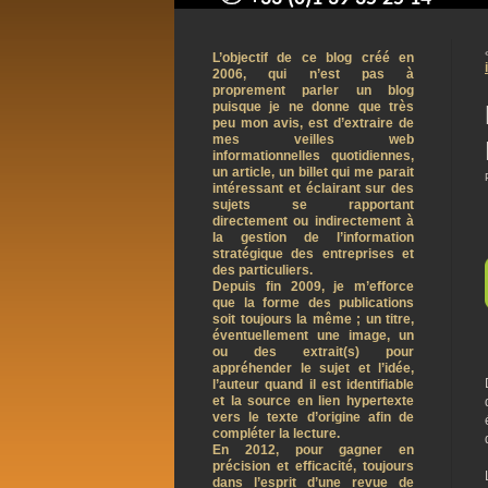
contact@arnaudpelletier.co
L’objectif de ce blog créé en
2006, qui n’est pas à
proprement parler un blog
puisque je ne donne que très
peu mon avis, est d’extraire de
mes veilles web
informationnelles quotidiennes,
un article, un billet qui me parait
intéressant et éclairant sur des
sujets se rapportant
directement ou indirectement à
la gestion de l’information
stratégique des entreprises et
des particuliers.
Depuis fin 2009, je m’efforce
que la forme des publications
soit toujours la même ; un titre,
éventuellement une image, un
ou des extrait(s) pour
appréhender le sujet et l’idée,
l’auteur quand il est identifiable
et la source en lien hypertexte
vers le texte d’origine afin de
compléter la lecture.
En 2012, pour gagner en
précision et efficacité, toujours
dans l’esprit d’une revue de