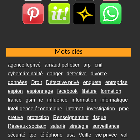
Mots clés
agence leprivé
arnaud pelletier
arp
cnil
cybercriminalité
danger
detective
divorce
données
Droit
Détective privé
enquete
entreprise
espion
espionnage
facebook
filature
formation
france
gsm
ie
influence
information
informatique
Intelligence économique
internet
investigation
pme
preuve
protection
Renseignement
risque
Réseaux sociaux
salarié
strategie
surveillance
sécurité
tpe
téléphone
usa
Veille
vie privée
vol