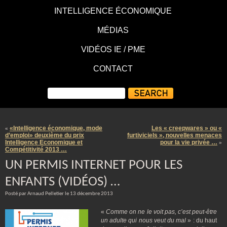
INTELLIGENCE ÉCONOMIQUE
MÉDIAS
VIDÉOS IE / PME
CONTACT
«Intelligence économique, mode
Les « creepwares » ou «
«
d’emploi» deuxième du prix
furtiviciels », nouvelles menaces
Intelligence Economique et
pour la vie privée …
»
Compétitivité 2013 …
UN PERMIS INTERNET POUR LES
ENFANTS (VIDÉOS) …
Posté par Arnaud Pelletier le 13 décembre 2013
«
Comme on ne le voit pas, c’est peut-être
un adulte qui nous veut du mal
» : du haut