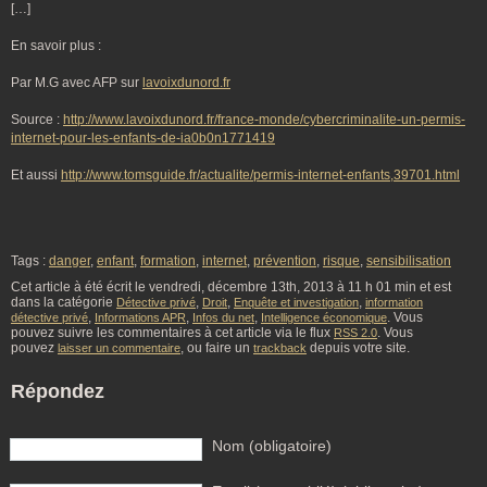
[…]
En savoir plus :
Par M.G avec AFP sur
lavoixdunord.fr
Source :
http://www.lavoixdunord.fr/france-monde/cybercriminalite-un-permis-
internet-pour-les-enfants-de-ia0b0n1771419
Et aussi
http://www.tomsguide.fr/actualite/permis-internet-enfants,39701.html
Tags :
danger
,
enfant
,
formation
,
internet
,
prévention
,
risque
,
sensibilisation
Cet article à été écrit le vendredi, décembre 13th, 2013 à 11 h 01 min et est
dans la catégorie
,
,
,
Détective privé
Droit
Enquête et investigation
information
,
,
,
. Vous
détective privé
Informations APR
Infos du net
Intelligence économique
pouvez suivre les commentaires à cet article via le flux
. Vous
RSS 2.0
pouvez
, ou faire un
depuis votre site.
laisser un commentaire
trackback
Répondez
Nom (obligatoire)