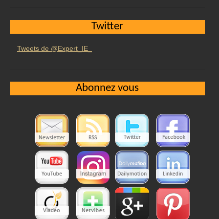
Twitter
Tweets de @Expert_IE_
Abonnez vous