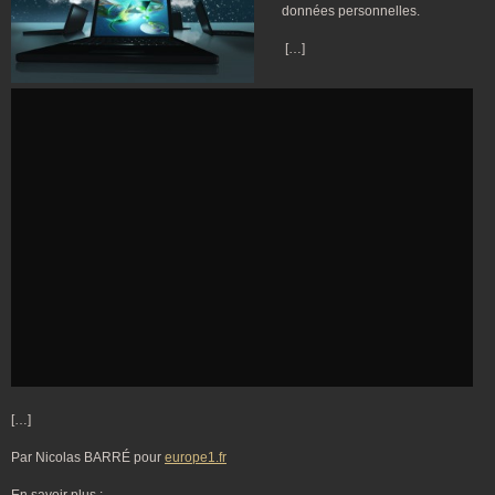
données personnelles.
[…]
[…]
Par Nicolas BARRÉ pour
europe1.fr