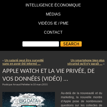
INTELLIGENCE ÉCONOMIQUE
MÉDIAS
VIDÉOS IE / PME
CONTACT
Un salarié peut être surveillé
Un smartphone bien plus
«
sans en avoir été informé …
sécurisé qu’il n’y paraît …
»
APPLE WATCH ET LA VIE PRIVÉE, DE
VOS DONNÉES (VIDÉO) …
Posté par Arnaud Pelletier le 10 mars 2015
Au-delà de la nouveauté et du
marketing, la nouvelle montre
d’Apple pose de nombreuses
questions sur les collectes de