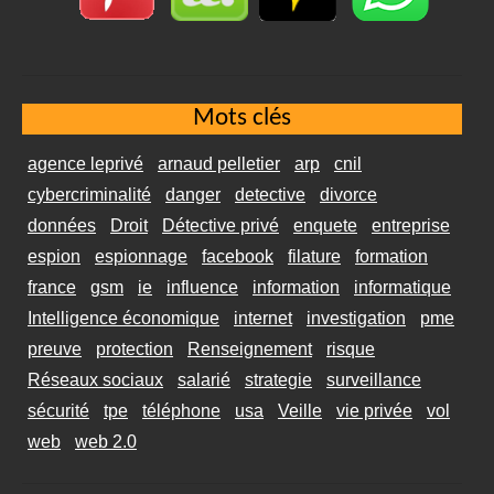
Mots clés
agence leprivé
arnaud pelletier
arp
cnil
cybercriminalité
danger
detective
divorce
données
Droit
Détective privé
enquete
entreprise
espion
espionnage
facebook
filature
formation
france
gsm
ie
influence
information
informatique
Intelligence économique
internet
investigation
pme
preuve
protection
Renseignement
risque
Réseaux sociaux
salarié
strategie
surveillance
sécurité
tpe
téléphone
usa
Veille
vie privée
vol
web
web 2.0