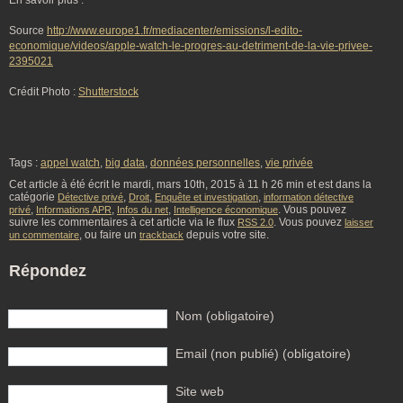
En savoir plus :
Source
http://www.europe1.fr/mediacenter/emissions/l-edito-
economique/videos/apple-watch-le-progres-au-detriment-de-la-vie-privee-
2395021
Crédit Photo :
Shutterstock
Tags :
appel watch
,
big data
,
données personnelles
,
vie privée
Cet article à été écrit le mardi, mars 10th, 2015 à 11 h 26 min et est dans la
catégorie
,
,
,
Détective privé
Droit
Enquête et investigation
information détective
,
,
,
. Vous pouvez
privé
Informations APR
Infos du net
Intelligence économique
suivre les commentaires à cet article via le flux
. Vous pouvez
RSS 2.0
laisser
, ou faire un
depuis votre site.
un commentaire
trackback
Répondez
Nom (obligatoire)
Email (non publié) (obligatoire)
Site web