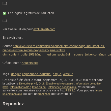
[…]
Les logiciels gratuits de traduction
[…]
Par Gaëlle Fillion pour
exclusiverh.com
En savoir plus :
Source
http://exclusiverh.com/articles/conseil-sirh/espionnage-industriel-les-
pieges-auxquels-vous-ne-pensez-jamais.htm?
utm_content=buffer19f38&utm_medium=social&utm_source=twitter.com&utm_ca
Crédit Photo :
Shutterstock
Tags :
danger
,
espionnage industriel
,
risque
,
vecteur
Cet article à été écrit le mardi, septembre 1st, 2015 à 9 h 28 min et est dans
la catégorie
,
,
,
Détective privé
Droit
Enquête et investigation
information détective
,
,
,
. Vous pouvez
privé
Informations APR
Infos du net
Intelligence économique
suivre les commentaires à cet article via le flux
. Vous pouvez
RSS 2.0
laisser
, ou faire un
depuis votre site.
un commentaire
trackback
Répondez