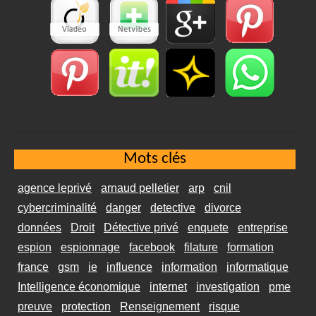
Mots clés
agence leprivé
arnaud pelletier
arp
cnil
cybercriminalité
danger
detective
divorce
données
Droit
Détective privé
enquete
entreprise
espion
espionnage
facebook
filature
formation
france
gsm
ie
influence
information
informatique
Intelligence économique
internet
investigation
pme
preuve
protection
Renseignement
risque