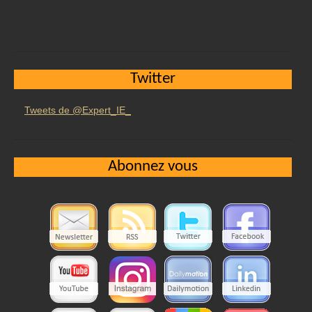
Twitter
Tweets de @Expert_IE_
Abonnez vous