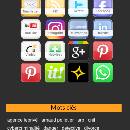
Mots clés
agence leprivé
arnaud pelletier
arp
cnil
cybercriminalité
danger
detective
divorce