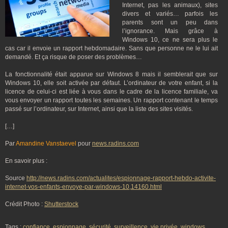
Internet, pas les animaux), sites
divers et variés… parfois les
parents sont un peu dans
l’ignorance. Mais grâce à
Windows 10, ce ne sera plus le
cas car il envoie un rapport hebdomadaire. Sans que personne ne le lui ait
demandé. Et ça risque de poser des problèmes…
La fonctionnalité était apparue sur Windows 8 mais il semblerait que sur
Windows 10, elle soit activée par défaut. L’ordinateur de votre enfant, si la
licence de celui-ci est liée à vous dans le cadre de la licence familiale, va
vous envoyer un rapport toutes les semaines. Un rapport contenant le temps
passé sur l’ordinateur, sur Internet, ainsi que la liste des sites visités.
[…]
Par
Amandine Vanstaevel
pour
news.radins.com
En savoir plus :
Source
http://news.radins.com/actualites/espionnage-rapport-hebdo-activite-
internet-vos-enfants-envoye-par-windows-10,14160.html
Crédit Photo :
Shutterstock
Tags :
confiance
,
espionnage
,
sécurité
,
surveillence
,
vie privée
,
windows