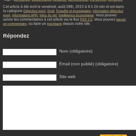
Cet article à été écrit le vendredi, août 28th, 2015 à 9 h 24 min et est dans
la catégorie
,
,
,
Détective privé
Droit
Enquête et investigation
information détective
,
,
,
. Vous pouvez
privé
Informations APR
Infos du net
Intelligence économique
suivre les commentaires à cet article via le flux
. Vous pouvez
RSS 2.0
laisser
, ou faire un
depuis votre site.
un commentaire
trackback
Répondez
Nom (obligatoire)
Email (non publié) (obligatoire)
Site web