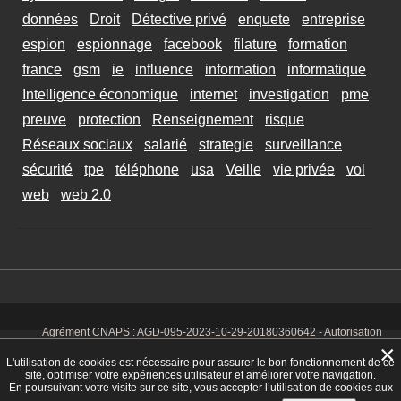
données
Droit
Détective privé
enquete
entreprise
espion
espionnage
facebook
filature
formation
france
gsm
ie
influence
information
informatique
Intelligence économique
internet
investigation
pme
preuve
protection
Renseignement
risque
Réseaux sociaux
salarié
strategie
surveillance
sécurité
tpe
téléphone
usa
Veille
vie privée
vol
web
web 2.0
Agrément CNAPS :
AGD-095-2023-10-29-20180360642
- Autorisation
d’exercer CNAPS :
AUT-095-2113-01-07-20140365170
- SIRET 449 086
×
925 00038 - Code NAF 8030 Z -
Mentions Légales
-
Cookies
Tél. : 06 14
L'utilisation de cookies est nécessaire pour assurer le bon fonctionnement de ce
01 75 32
site, optimiser votre expériences utilisateur et améliorer votre navigation.
En poursuivant votre visite sur ce site, vous accepter l’utilisation de cookies aux