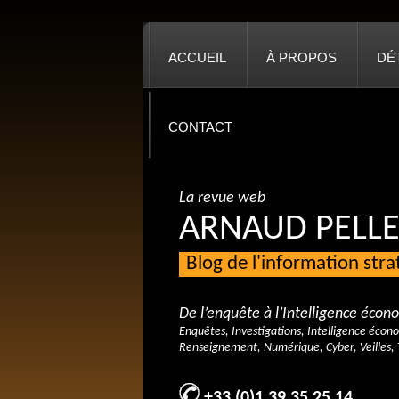
ACCUEIL
À PROPOS
DÉ
CONTACT
La revue web
ARNAUD PELLE
Blog de l'information str
De l’enquête à l’Intelligence éco
Enquêtes, Investigations, Intelligence écon
Renseignement, Numérique, Cyber, Veilles, 
+33 (0)1 39 35 25 14