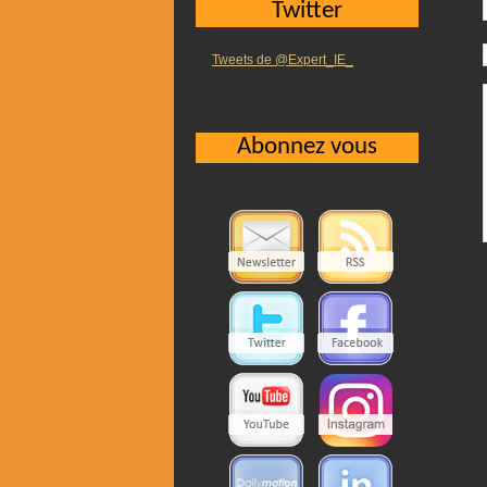
Twitter
Tweets de @Expert_IE_
Abonnez vous