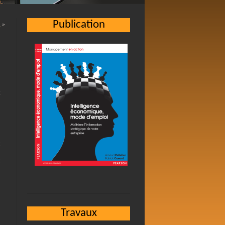
Publication
…
»
e
Travaux