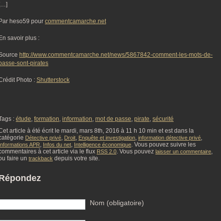
[…]
Par heso59 pour
commentcamarche.net
En savoir plus :
Source
http://www.commentcamarche.net/news/5867842-comment-les-mots-de-
passe-sont-pirates
Crédit Photo :
Shutterstock
Tags :
étude
,
formation
,
information
,
mot de passe
,
pirate
,
sécurité
Cet article à été écrit le mardi, mars 8th, 2016 à 11 h 10 min et est dans la
catégorie
,
,
,
,
Détective privé
Droit
Enquête et investigation
information détective privé
,
,
. Vous pouvez suivre les
Informations APR
Infos du net
Intelligence économique
commentaires à cet article via le flux
. Vous pouvez
,
RSS 2.0
laisser un commentaire
ou faire un
depuis votre site.
trackback
Répondez
Nom (obligatoire)