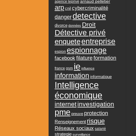
arnaud pelletier
agence leprivé
arp
cybercriminalité
cnil
detective
danger
Droit
divorce
données
Détective privé
entreprise
enquete
espionnage
espion
formation
facebook
filature
ie
france
gsm
influence
information
informatique
Intelligence
économique
internet
investigation
pme
protection
preuve
risque
Renseignement
Réseaux sociaux
salarié
strategie
surveillance