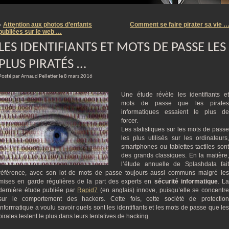
m
Attention aux photos d’enfants
Comment se faire pirater sa vie 
«
publiées sur le web …
LES IDENTIFIANTS ET MOTS DE PASSE LES
PLUS PIRATÉS …
Posté par Arnaud Pelletier le 8 mars 2016
Une étude révèle les identifiants et
mots de passe que les pirates
informatiques essaient le plus de
forcer.
Les statistiques sur les mots de passe
les plus utilisés sur les ordinateurs,
smartphones ou tablettes tactiles sont
des grands classiques. En la matière,
l’étude annuelle de Splashdata fait
référence, avec son lot de mots de passe toujours aussi communs malgré les
mises en garde régulières de la part des experts en
sécurité informatique
. La
dernière étude publiée par
Rapid7
(en anglais) innove, puisqu’elle se concentr
sur le comportement des hackers. Cette fois, cette société de protection
informatique a voulu savoir quels sont les identifiants et les mots de passe que les
pirates testent le plus dans leurs tentatives de hacking.