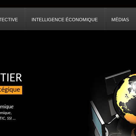
TECTIVE
INTELLIGENCE ÉCONOMIQUE
MÉDIAS
TIER
atégique
nomique
omique,
TIC, SSI …