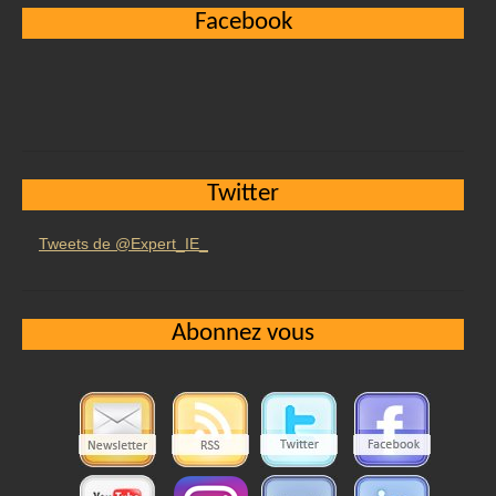
Facebook
Twitter
Tweets de @Expert_IE_
Abonnez vous