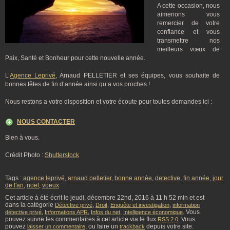
A cette occasion, nous
aimerions vous
remercier de votre
confiance et vous
transmettre nos
meilleurs vœux de
Paix, Santé et Bonheur pour cette nouvelle année.
L’
Agence Leprivé
, Arnaud PELLETIER et ses équipes, vous souhaite de
bonnes fêtes de fin d’année ainsi qu’a vos proches !
Nous restons a votre disposition et votre écoute pour toutes demandes ici :
NOUS CONTACTER
Bien à vous.
Crédit Photo :
Shutterstock
Tags :
agence leprivé
,
arnaud pelletier
,
bonne année
,
detective
,
fin année
,
jour
de l'an
,
noël
,
voeux
Cet article à été écrit le jeudi, décembre 22nd, 2016 à 11 h 52 min et est
dans la catégorie
,
,
,
Détective privé
Droit
Enquête et investigation
information
,
,
,
. Vous
détective privé
Informations APR
Infos du net
Intelligence économique
pouvez suivre les commentaires à cet article via le flux
. Vous
RSS 2.0
pouvez
, ou faire un
depuis votre site.
laisser un commentaire
trackback