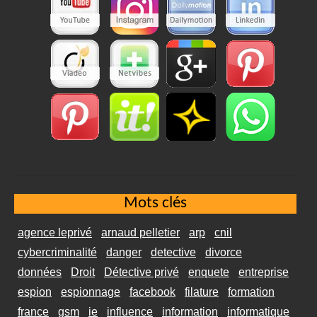
Mots clés
agence leprivé
arnaud pelletier
arp
cnil
cybercriminalité
danger
detective
divorce
données
Droit
Détective privé
enquete
entreprise
espion
espionnage
facebook
filature
formation
france
gsm
ie
influence
information
informatique