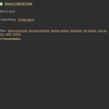
NOUS CONTACTER
Bien à vous.
Crédit Photo :
Shutterstock
Tags :
agence leprivé
,
arnaud pelletier
,
bonne année
,
detective
,
fin année
,
jour de
l'an
,
noël
,
voeux
0 Commentaire