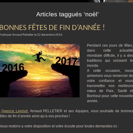
m
Articles taggués ‘noël’
BONNES FÊTES DE FIN D’ANNÉE !
Posté par Arnaud Pelletier le 22 décembre 2016
Pendant ces jours de fêtes,
dans cette actualité
mondiale difficile, il y a des
traditions qui unissent le
monde.
A cette occasion, nous
aimerions vous remercier de
votre confiance et vous
transmettre nos meilleurs
vœux de Paix, Santé et
Bonheur pour cette nouvelle
année.
L’
Agence Leprivé
, Arnaud PELLETIER et ses équipes, vous souhaite de bonne
fêtes de fin d’année ainsi qu’a vos proches !
Nous restons a votre disposition et votre écoute pour toutes demandes ici :