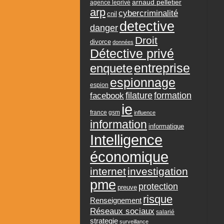
arnaud pelletier
agence leprivé
arp
cybercriminalité
cnil
detective
danger
Droit
divorce
données
Détective privé
entreprise
enquete
espionnage
espion
formation
facebook
filature
ie
france
gsm
influence
information
informatique
Intelligence
économique
internet
investigation
pme
protection
preuve
risque
Renseignement
Réseaux sociaux
salarié
strategie
surveillance