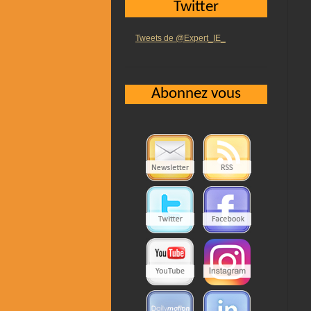
Twitter
Tweets de @Expert_IE_
Abonnez vous