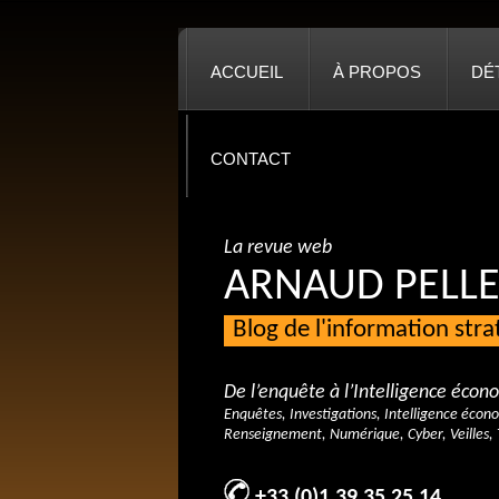
ACCUEIL
À PROPOS
DÉ
CONTACT
La revue web
ARNAUD PELLE
Blog de l'information str
De l’enquête à l’Intelligence éco
Enquêtes, Investigations, Intelligence écon
Renseignement, Numérique, Cyber, Veilles, 
+33 (0)1 39 35 25 14