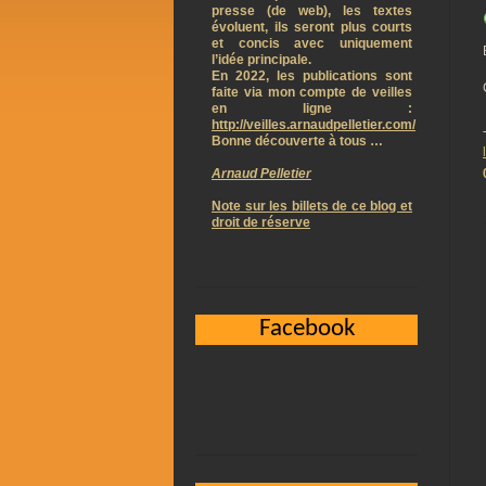
presse (de web), les textes
évoluent, ils seront plus courts
et concis avec uniquement
l’idée principale.
En 2022, les publications sont
faite via mon compte de veilles
en ligne :
http://veilles.arnaudpelletier.com/
Bonne découverte à tous …
Arnaud Pelletier
Note sur les billets de ce blog et
droit de réserve
Facebook