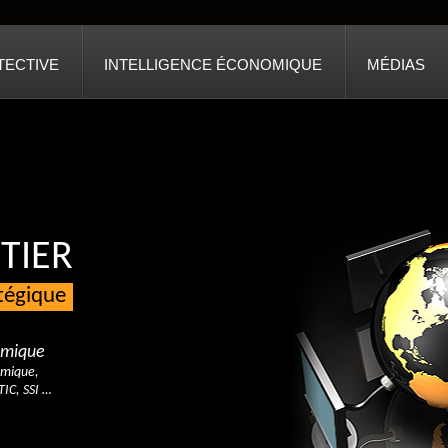
TECTIVE
INTELLIGENCE ÉCONOMIQUE
MÉDIAS
TIER
atégique
nomique
omique,
TIC, SSI …