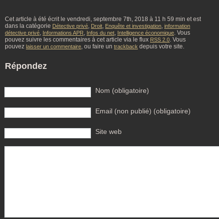
Cet article à été écrit le vendredi, septembre 7th, 2018 à 11 h 59 min et est
dans la catégorie
,
,
,
Détective privé
Droit
Enquête et investigation
information
,
,
,
. Vous
détective privé
Informations APR
Infos du net
Intelligence économique
pouvez suivre les commentaires à cet article via le flux
. Vous
RSS 2.0
pouvez
, ou faire un
depuis votre site.
laisser un commentaire
trackback
Répondez
Nom (obligatoire)
Email (non publié) (obligatoire)
Site web