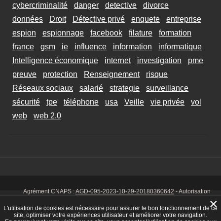
cybercriminalité
danger
detective
divorce
données
Droit
Détective privé
enquete
entreprise
espion
espionnage
facebook
filature
formation
france
gsm
ie
influence
information
informatique
Intelligence économique
internet
investigation
pme
preuve
protection
Renseignement
risque
Réseaux sociaux
salarié
strategie
surveillance
sécurité
tpe
téléphone
usa
Veille
vie privée
vol
web
web 2.0
Agrément CNAPS :
AGD-095-2023-10-29-20180360642
- Autorisation
d’exercer CNAPS :
AUT-095-2113-01-07-20140365170
- SIRET 449 086
×
925 00038 - Code NAF 8030 Z -
Mentions Légales
-
Cookies
Tél. : 06 14
L'utilisation de cookies est nécessaire pour assurer le bon fonctionnement de ce
01 75 32
site, optimiser votre expériences utilisateur et améliorer votre navigation.