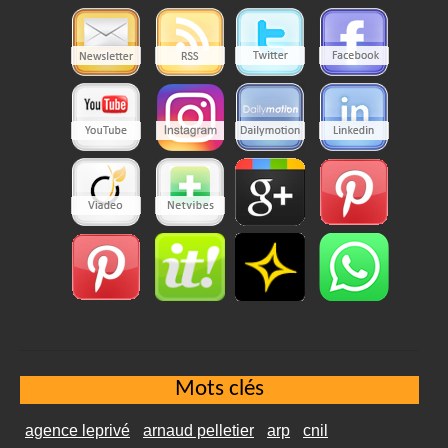
Mots clés
agence leprivé
arnaud pelletier
arp
cnil