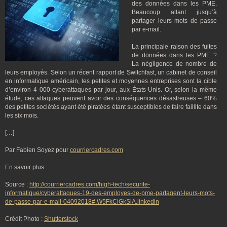
des données dans les PME.
Beaucoup allant jusqu’à
partager leurs mots de passe
par e-mail.
La principale raison des fuites
de données dans les PME ?
La négligence de nombre de
leurs employés. Selon un récent rapport de Switchfast, un cabinet de conseil
en informatique américain, les petites et moyennes entreprises sont la cible
d’environ 4 000 cyberattaques par jour, aux États-Unis. Or, selon la même
étude, ces attaques peuvent avoir des conséquences désastreuses – 60%
des petites sociétés ayant été piratées étant susceptibles de faire faillite dans
les six mois.
[…]
Par Fabien Soyez pour
courriercadres.com
En savoir plus :
Source :
http://courriercadres.com/high-tech/securite-
informatique/cyberattaques-19-des-employes-de-pme-partagent-leurs-mots-
de-passe-par-e-mail-04092018#.W5FkCiGkSiA.linkedin
Crédit Photo :
Shutterstock