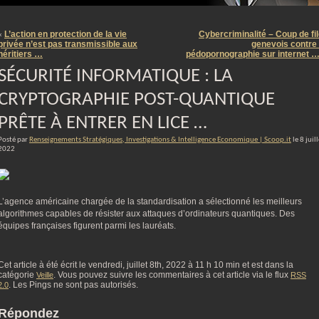
m
L’action en protection de la vie
Cybercriminalité – Coup de fil
«
privée n’est pas transmissible aux
genevois contre 
héritiers …
pédopornographie sur internet 
SÉCURITÉ INFORMATIQUE : LA
CRYPTOGRAPHIE POST-QUANTIQUE
PRÊTE À ENTRER EN LICE …
Posté par
Renseignements Stratégiques, Investigations & Intelligence Economique | Scoop.it
le 8 juil
2022
L’agence américaine chargée de la standardisation a sélectionné les meilleurs
algorithmes capables de résister aux attaques d’ordinateurs quantiques. Des
équipes françaises figurent parmi les lauréats.
Cet article à été écrit le vendredi, juillet 8th, 2022 à 11 h 10 min et est dans la
catégorie
. Vous pouvez suivre les commentaires à cet article via le flux
Veille
RSS
. Les Pings ne sont pas autorisés.
2.0
Répondez