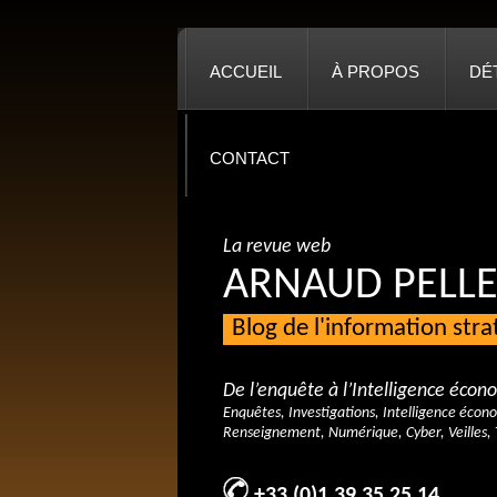
ACCUEIL
À PROPOS
DÉ
CONTACT
La revue web
ARNAUD PELLE
Blog de l'information str
De l’enquête à l’Intelligence éco
Enquêtes, Investigations, Intelligence écon
Renseignement, Numérique, Cyber, Veilles, 
+33 (0)1 39 35 25 14