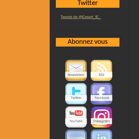
Twitter
Tweets de @Expert_IE_
Abonnez vous