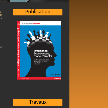
Publication
et
la
…
»
let
Travaux