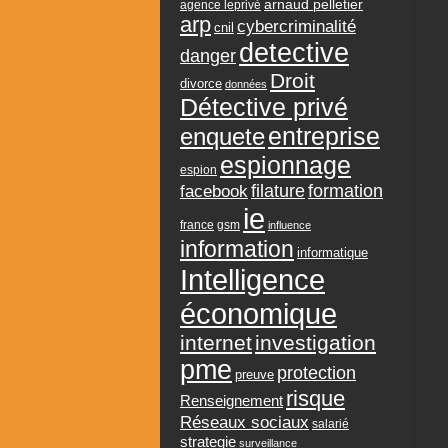
arnaud pelletier
agence leprivé
arp
cybercriminalité
cnil
detective
danger
Droit
divorce
données
Détective privé
entreprise
enquete
espionnage
espion
formation
facebook
filature
ie
france
gsm
influence
information
informatique
Intelligence
économique
internet
investigation
pme
protection
preuve
risque
Renseignement
Réseaux sociaux
salarié
strategie
surveillance