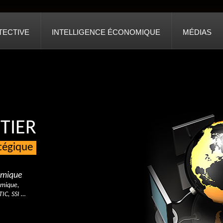
TECTIVE
INTELLIGENCE ÉCONOMIQUE
MÉDIAS
TIER
atégique
nomique
omique,
TIC, SSI …