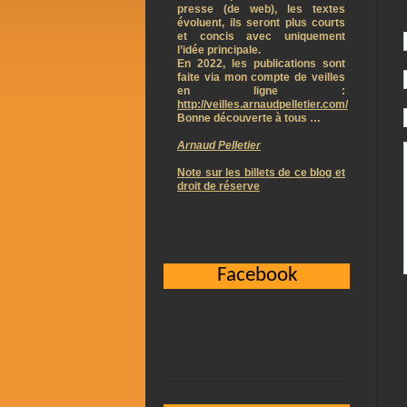
presse (de web), les textes
évoluent, ils seront plus courts
et concis avec uniquement
l’idée principale.
En 2022, les publications sont
faite via mon compte de veilles
en ligne :
http://veilles.arnaudpelletier.com/
Bonne découverte à tous …
Arnaud Pelletier
Note sur les billets de ce blog et
droit de réserve
Facebook