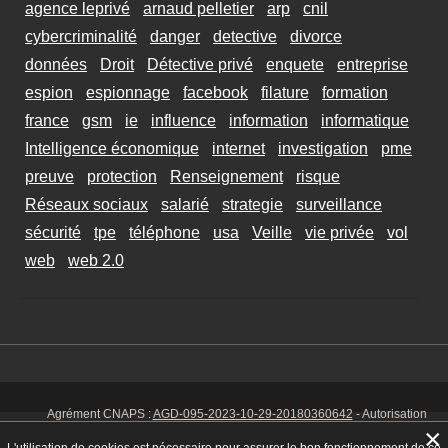
agence leprivé
arnaud pelletier
arp
cnil
cybercriminalité
danger
detective
divorce
données
Droit
Détective privé
enquete
entreprise
espion
espionnage
facebook
filature
formation
france
gsm
ie
influence
information
informatique
Intelligence économique
internet
investigation
pme
preuve
protection
Renseignement
risque
Réseaux sociaux
salarié
strategie
surveillance
sécurité
tpe
téléphone
usa
Veille
vie privée
vol
web
web 2.0
Agrément CNAPS :
AGD-095-2023-10-29-20180360642
- Autorisation
d’exercer CNAPS :
AUT-095-2113-01-07-20140365170
- SIRET 449 086
×
925 00038 - Code NAF 8030 Z -
Mentions Légales
-
Cookies
Tél. : 06 14