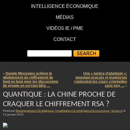
INTELLIGENCE ÉCONOMIQUE
MÉDIAS
VIDÉOS IE / PME
CONTACT
Google Messages achève le
Une « justice d’abattage »:
«
déploiement du chiffrement de
pourquoi avocats et magistrats
bout en bout pour les discussions
contestent les cours criminelles
de groupe en version bêta …
sans jury …
»
QUANTIQUE : LA CHINE PROCHE DE
CRAQUER LE CHIFFREMENT RSA ?
Posté par
Renseignements Stratégiques, Investigations & Intelligence Economique | Scoop.it
le
13 janvier 2023