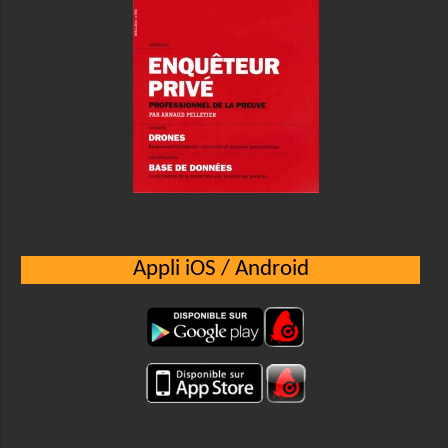
Appli iOS / Android