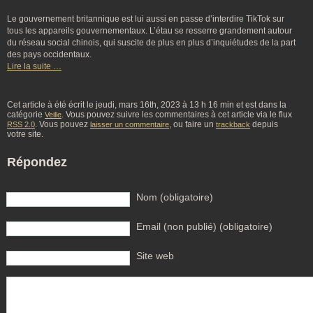
Le gouvernement britannique est lui aussi en passe d’interdire TikTok sur
tous les appareils gouvernementaux. L’étau se resserre grandement autour
du réseau social chinois, qui suscite de plus en plus d’inquiétudes de la part
des pays occidentaux.
Lire la suite …
Cet article à été écrit le jeudi, mars 16th, 2023 à 13 h 16 min et est dans la
catégorie
. Vous pouvez suivre les commentaires à cet article via le flux
Veille
. Vous pouvez
, ou faire un
depuis
RSS 2.0
laisser un commentaire
trackback
votre site.
Répondez
Nom (obligatoire)
Email (non publié) (obligatoire)
Site web