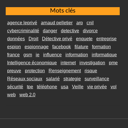
Mots clés
agence leprivé
arnaud pelletier
arp
cnil
cybercriminalité
danger
detective
divorce
données
Droit
Détective privé
enquete
entreprise
espion
espionnage
facebook
filature
formation
france
gsm
ie
influence
information
informatique
Intelligence économique
internet
investigation
pme
preuve
protection
Renseignement
risque
Réseaux sociaux
salarié
strategie
surveillance
sécurité
tpe
téléphone
usa
Veille
vie privée
vol
web
web 2.0