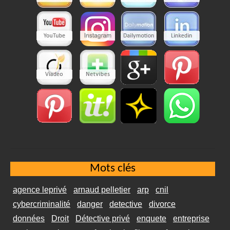
Mots clés
agence leprivé
arnaud pelletier
arp
cnil
cybercriminalité
danger
detective
divorce
données
Droit
Détective privé
enquete
entreprise