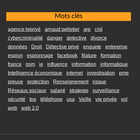
Mots clés
agence leprivé
arnaud pelletier
arp
cnil
cybercriminalité
danger
detective
divorce
données
Droit
Détective privé
enquete
entreprise
espion
espionnage
facebook
filature
formation
france
gsm
ie
influence
information
informatique
Intelligence économique
internet
investigation
pme
preuve
protection
Renseignement
risque
Réseaux sociaux
salarié
strategie
surveillance
sécurité
tpe
téléphone
usa
Veille
vie privée
vol
web
web 2.0