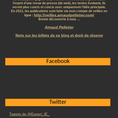
l’esprit d’une revue de presse (de web), les textes évoluent, ils
seront plus courts et concis avec uniquement l’idée principale.
En 2022, les publications sont faite via mon compte de veilles en
http://veilles.arnaudpelletier.com/
ligne :
Bonne découverte à tous …
Arnaud Pelletier
Note sur les billets de ce blog et droit de réserve
Facebook
Twitter
Tweets de @Expert_IE_