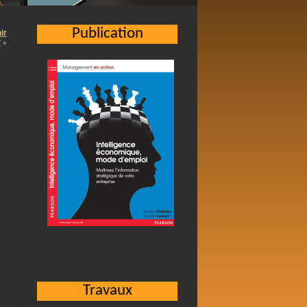
Publication
ir
?
»
Travaux