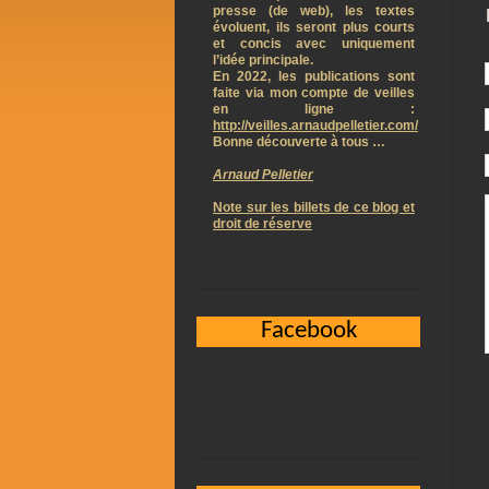
presse (de web), les textes
évoluent, ils seront plus courts
et concis avec uniquement
l’idée principale.
En 2022, les publications sont
faite via mon compte de veilles
en ligne :
http://veilles.arnaudpelletier.com/
Bonne découverte à tous …
Arnaud Pelletier
Note sur les billets de ce blog et
droit de réserve
Facebook