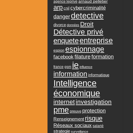
arnaud pelletier
agence leprivé
arp
cybercriminalité
cnil
detective
danger
Droit
divorce
données
Détective privé
entreprise
enquete
espionnage
espion
formation
facebook
filature
ie
france
gsm
influence
information
informatique
Intelligence
économique
internet
investigation
pme
protection
preuve
risque
Renseignement
Réseaux sociaux
salarié
strategie
surveillance