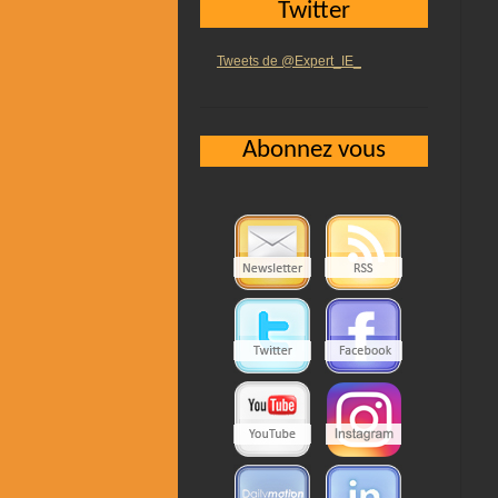
Twitter
Tweets de @Expert_IE_
Abonnez vous