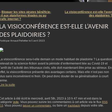
m
Bloquer les sites pirates bénéficie-
La visioconférence est-elle l’aven
«
t-il aux plateformes légales ou au
des plaidoiries 
trafic internet ?
LA VISIOCONFÉRENCE EST-ELLE L’AVENIR
DES PLAIDOIRIES ?
Posté par Arnaud Pelletier le 5 avril 2023
La visioconférence sera-t-elle demain un mode habituel de plaidoirie ? La question
relevait de la science-fiction avant la période d’enfermement liée au Covid-19 et
l’arrêt de l’activité des tribunaux civils, elle doit maintenant être prise au sérieux. En
effet, la visioconférence présente des avantages certains. Mais elle n’est pas non
plus sans inconvénient ni frein. On peut donc douter de sa généralisation à court
terme.
Lire la suite
Cet article à été écrit le mercredi, avril 5th, 2023 à 10 h 47 min et est dans la
catégorie
. Vous pouvez suivre les commentaires à cet article via le flux
Veille
RSS
. Vous pouvez
, ou faire un
depuis votre site.
2.0
laisser un commentaire
trackback