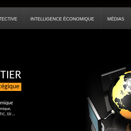
TECTIVE
INTELLIGENCE ÉCONOMIQUE
MÉDIAS
TIER
atégique
nomique
omique,
TIC, SSI …