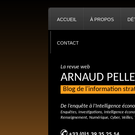
ACCUEIL
À PROPOS
DÉ
CONTACT
La revue web
ARNAUD PELLE
Blog de l'information str
De l’enquête à l’Intelligence éco
Enquêtes, Investigations, Intelligence écon
Renseignement, Numérique, Cyber, Veilles, 
+33 (0)1 39 35 25 14